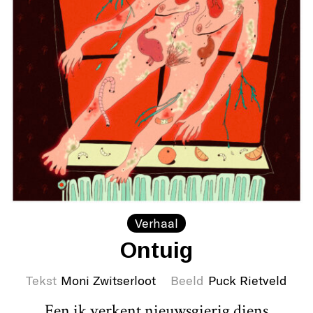
Verhaal
Ontuig
Tekst
Moni Zwitserloot
Beeld
Puck Rietveld
Een ik verkent nieuwsgierig diens