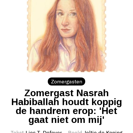
Zomergasten
Zomergast Nasrah
Habiballah houdt koppig
de handrem erop: 'Het
gaat niet om mij'
Tekst
Lies T. Defever
Beeld
Jeltje de Koning