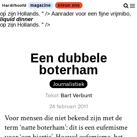
Aanrader voor een fijne vrijmibo,
magazine
steun ons
Hard//hoofd
liquid dinner
op zijn Hollands. " />
Aanrader voor een fijne vrijmibo,
liquid dinner
op zijn Hollands. " />
Een dubbele
boterham
Journalistiek
Tekst
Bart Verbunt
24 februari 2011
Voor mensen die niet bekend zijn met de
term ‘natte boterham’: dit is een eufemisme
voor ‘een biertje’. Hoewel eufemisme, het