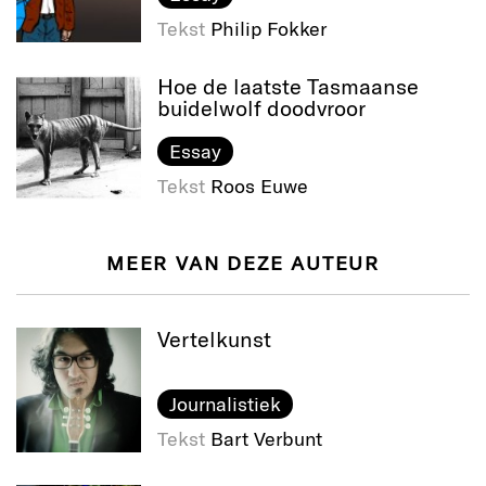
Tekst
Philip Fokker
Hoe de laatste Tasmaanse
buidelwolf doodvroor
Essay
Tekst
Roos Euwe
MEER VAN DEZE AUTEUR
Vertelkunst
Journalistiek
Tekst
Bart Verbunt