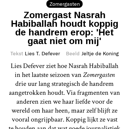
Zomergasten
Zomergast Nasrah
Habiballah houdt koppig
de handrem erop: 'Het
gaat niet om mij'
Tekst
Lies T. Defever
Beeld
Jeltje de Koning
Lies Defever ziet hoe Nasrah Habiballah
in het laatste seizoen van
Zomergasten
drie uur lang strategisch de handrem
aangetrokken houdt. Via fragmenten van
anderen zien we haar liefde voor de
wereld om haar heen, maar zelf blijft ze
vooral ongrijpbaar. Koppig lijkt ze vast
te houden aan dat wat goede journalistiek