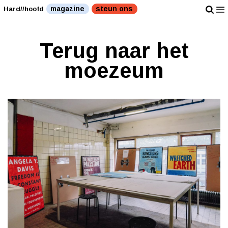
magazine
steun ons
Hard//hoofd
Terug naar het
moezeum