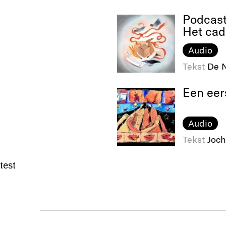
Podcas
Het ca
Audio
Tekst
De N
Een eer
Audio
Tekst
Joch
test