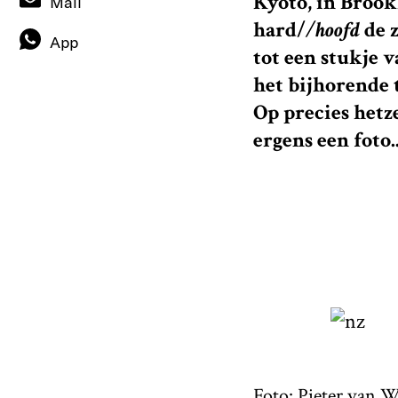
Kyoto, in Brook
Mail
hard/
/hoofd
de z
App
tot een stukje v
het bijhorende t
Op precies het
ergens een foto..
Foto: Pieter van 