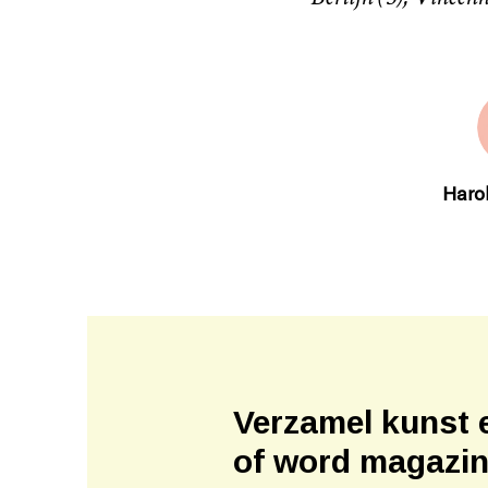
Harol
Verzamel kunst 
of word magazi