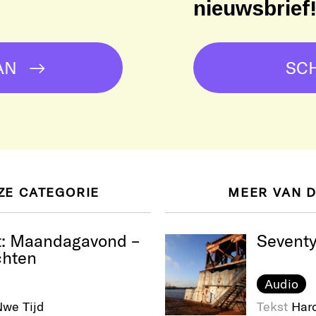
nieuwsbrief
AN
SCH
ZE CATEGORIE
MEER VAN 
t: Maandagavond –
Seventy
chten
Audio
we Tijd
Tekst
Haro