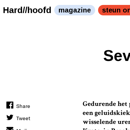
Wanhopig strekte Honza zijn armen ten hemel. ‘Kut, kut, 
kut!’, gilde hij stampvoetend." />
Hard//hoofd
magazine
steun o
Sev
Gedurende het
Share
een geluidskiek
Tweet
wisselende uren.