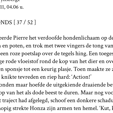
1, 04.06 u.
S [ 37 / 52 ]
eerde Pierre het verdoofde hondenlichaam op de
 en poten, en trok met twee vingers de tong van 
 een roze poetslap over de tegels hing. Een toege
ge rode vloeistof rond de kop van het dier en ove
 sponsje tot een keurig plasje. Toen maakte ze z
knikte tevreden en riep hard: ‘Action!’
conden maar hoefde de uitgekiende draaiende b
p van het als dode beest te duren. Maar nog voo
 traject had afgelegd, schoof een donkere schad
pig strekte Honza zijn armen ten hemel. ‘Kut, k