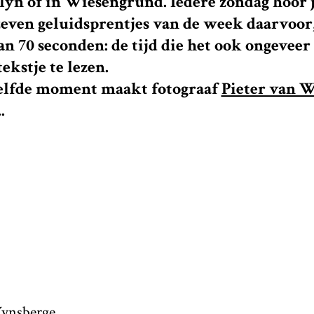
lyn of in Wiesengrund. Iedere zondag hoor 
even geluidsprentjes van de week daarvoor
an 70 seconden: de tijd die het ook ongeveer
ekstje te lezen.
zelfde moment maakt fotograaf
Pieter van 
.
Wynsberge