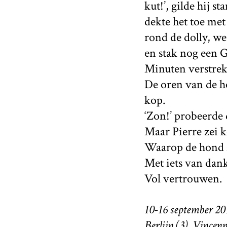
kut!’, gilde hij 
dekte het toe met
rond de dolly, w
en stak nog een G
Minuten verstrek
De oren van de ho
kop.
‘Zon!’ probeerde
Maar Pierre zei ko
Waarop de hond z
Met iets van dank
Vol vertrouwen.
10-16 september 20
Berlijn (3), Vincenn