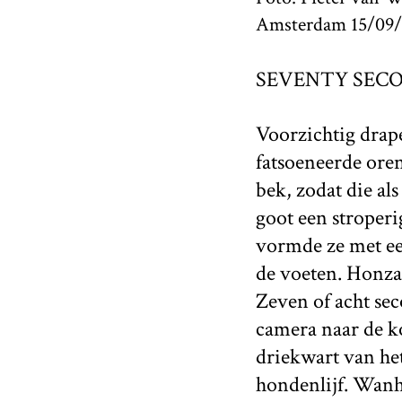
Amsterdam 15/09/1
SEVENTY SECOND
Voorzichtig drap
fatsoeneerde oren
bek, zodat die als
goot een stroperi
vormde ze met een
de voeten. Honza 
Zeven of acht se
camera naar de ko
driekwart van het
hondenlijf. Wanho