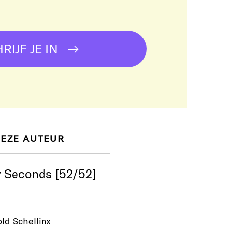
!
RIJF JE IN
DEZE AUTEUR
 Seconds [52/52]
ld Schellinx