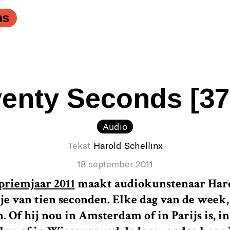
kut, kut, kut!’, gilde hij stampvoetend." />
Wanhopig stre
ns
enty Seconds [37
Audio
Tekst
Harold Schellinx
18 september 2011
priemjaar 2011
maakt audiokunstenaar Haro
je van tien seconden. Elke dag van de week,
 Of hij nou in Amsterdam of in Parijs is, in