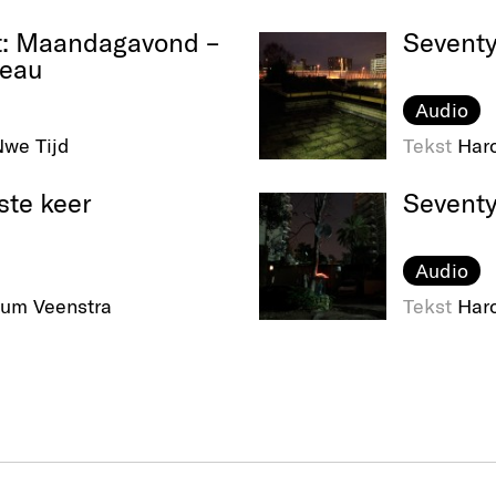
t: Maandagavond –
Seventy
deau
Audio
we Tijd
Tekst
Haro
ste keer
Seventy
Audio
um Veenstra
Tekst
Haro