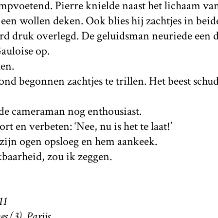
stampvoetend. Pierre knielde naast het lichaam va
 een wollen deken. Ook blies hij zachtjes in bei
erd druk overlegd. De geluidsman neuriede een d
auloise op.
en.
nd begonnen zachtjes te trillen. Het beest schu
 de cameraman nog enthousiast.
rt en verbeten: ‘Nee, nu is het te laat!’
ijn ogen opsloeg en hem aankeek.
baarheid, zou ik zeggen.
11
es (3), Parijs