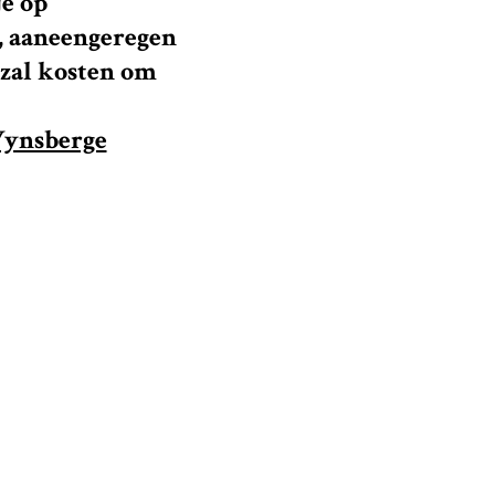
je op
, aaneengeregen
 zal kosten om
Wynsberge