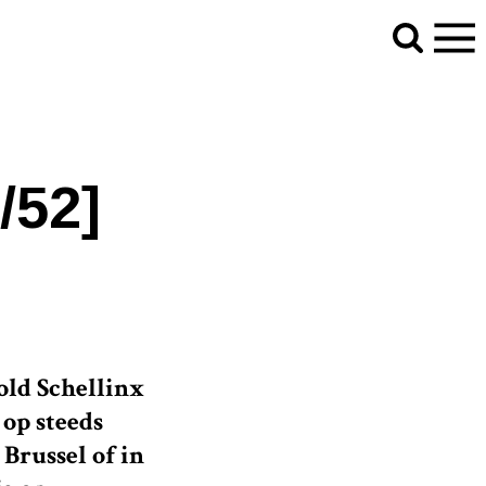
kte Honza zijn armen ten hemel. ‘Kut, kut, kut, kut,
/52]
ld Schellinx
 op steeds
 Brussel of in