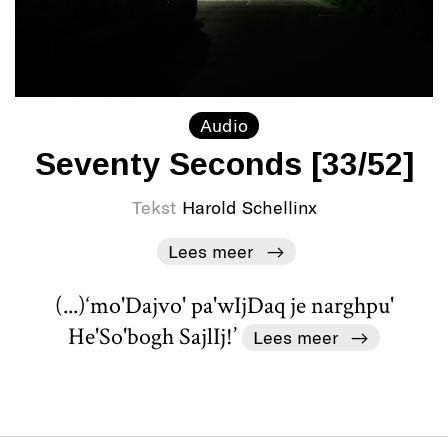
Audio
Seventy Seconds [33/52]
Tekst
Harold Schellinx
Lees meer
(...)‘mo'Dajvo' pa'wIjDaq je narghpu'
He'So'bogh SajlIj!’
Lees meer