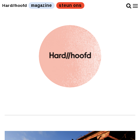
magazine
steun ons
Hard//hoofd