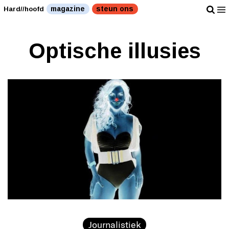
magazine
steun ons
Hard//hoofd
Optische illusies
Journalistiek