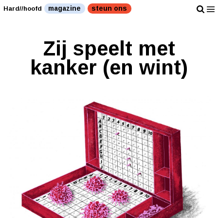
magazine
steun ons
Hard//hoofd
Zij speelt met
kanker (en wint)