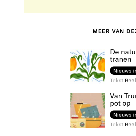
MEER VAN DE
De natu
tranen
Nieuws i
Tekst
Beel
Van Tru
pot op
Nieuws i
Tekst
Beel