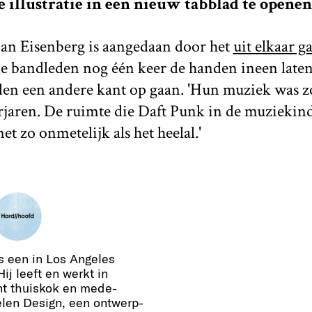
 illustratie in een nieuw tabblad te openen
tian Eisenberg is aangedaan door het
uit elkaar g
e bandleden nog één keer de handen ineen laten
den een andere kant op gaan. 'Hun muziek was z
rjaren. De ruimte die Daft Punk in de muziekind
et zo onmetelijk als het heelal.'
s een in Los Angeles
Hij leeft en werkt in
ent thuiskok en mede-
elen Design, een ontwerp-