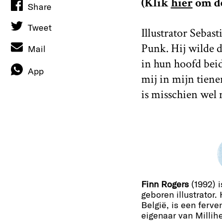
(Klik
hier
om de
Share
Tweet
Illustrator Sebas
Punk. Hij wilde d
Mail
in hun hoofd bei
App
mij in mijn tiene
is misschien wel n
Finn Rogers
(1992) i
geboren illustrator. 
België, is een ferv
eigenaar van Millih