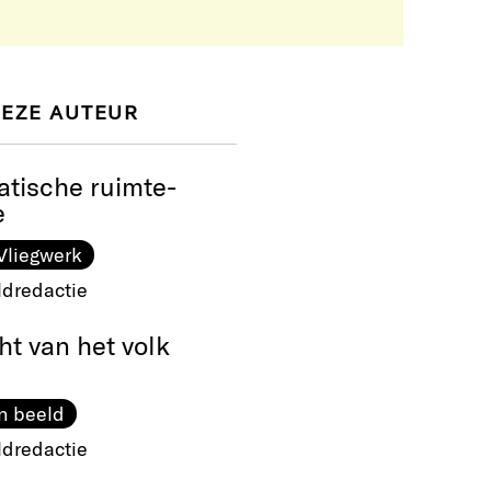
DEZE AUTEUR
atische ruimte-
e
Vliegwerk
ldredactie
t van het volk
n beeld
ldredactie