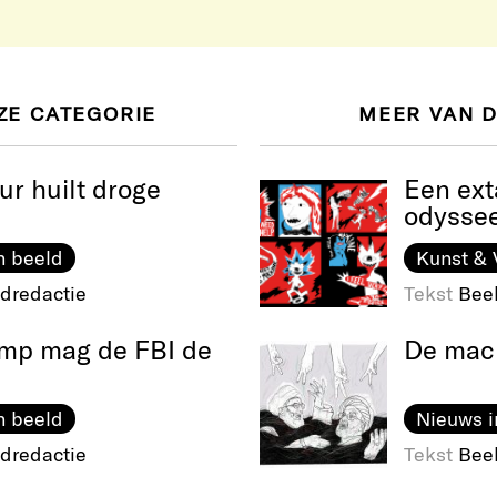
ZE CATEGORIE
MEER VAN 
ur huilt droge
Een ext
odysse
n beeld
Kunst & 
dredactie
Tekst
Bee
mp mag de FBI de
De mach
n beeld
Nieuws i
dredactie
Tekst
Bee