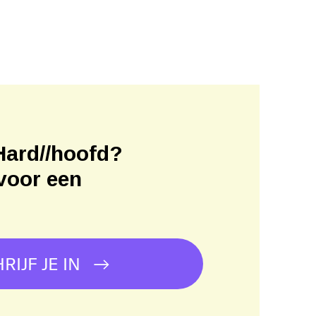
Hard//hoofd?
voor een
!
RIJF JE IN