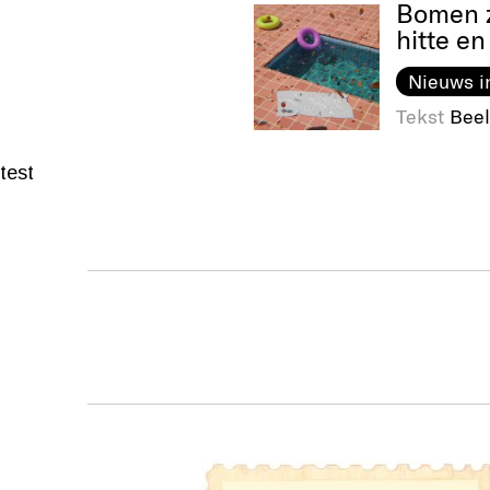
Bomen z
hitte en
Nieuws i
Tekst
Beel
test