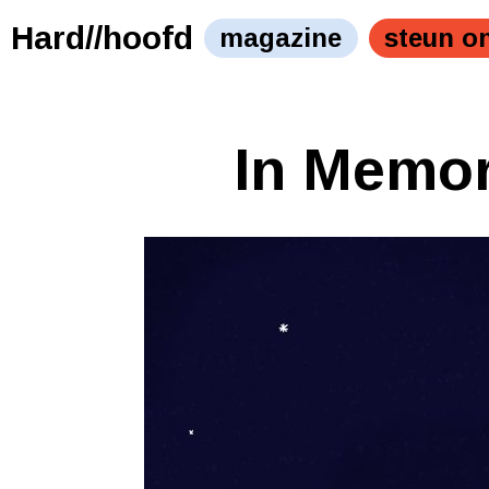
Hard//hoofd
magazine
steun o
In Memor