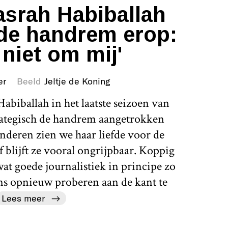
srah Habiballah
de handrem erop:
 niet om mij'
er
Beeld
Jeltje de Koning
abiballah in het laatste seizoen van
rategisch de handrem aangetrokken
nderen zien we haar liefde voor de
 blijft ze vooral ongrijpbaar. Koppig
 wat goede journalistiek in principe zo
ens opnieuw proberen aan de kant te
Lees meer