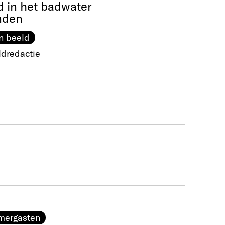
d in het badwater
nden
n beeld
ldredactie
mergasten