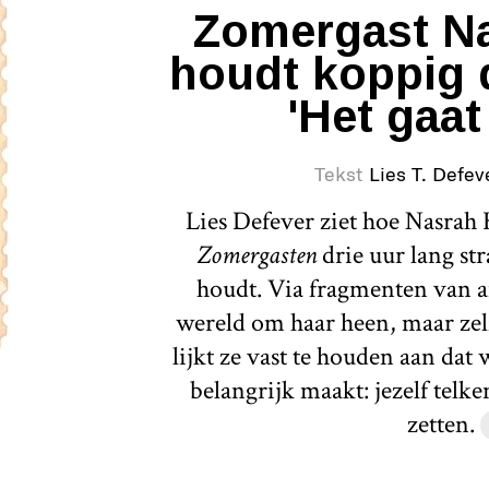
Zomergast Na
houdt koppig 
'Het gaat
Tekst
Lies T. Defev
Lies Defever ziet hoe Nasrah H
Zomergasten
drie uur lang st
houdt. Via fragmenten van a
wereld om haar heen, maar zelf
lijkt ze vast te houden aan dat
belangrijk maakt: jezelf telk
zetten.