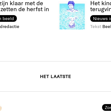
ijn klaar met de
Het kin
 zetten de herfst in
terugvi
n beeld
Nieuws i
dredactie
Tekst
Bee
HET LAATSTE
Zo