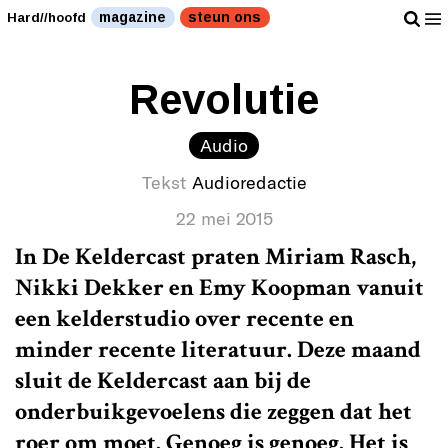
magazine
steun ons
Hard//hoofd
Revolutie
Audio
Tekst
Audioredactie
22 mei 2015
In De Keldercast praten Miriam Rasch,
Nikki Dekker en Emy Koopman vanuit
een kelderstudio over recente en
minder recente literatuur. Deze maand
sluit de Keldercast aan bij de
onderbuikgevoelens die zeggen dat het
roer om moet. Genoeg is genoeg. Het is