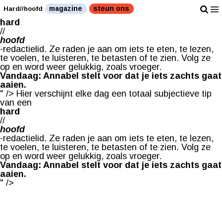
Hier verschijnt elke dag een totaal subjectieve tip van
magazine
steun ons
Hard//hoofd
een
hard
//
hoofd
-redactielid. Ze raden je aan om iets te eten, te lezen,
te voelen, te luisteren, te betasten of te zien. Volg ze
op en word weer gelukkig, zoals vroeger.
Vandaag: Annabel stelt voor dat je iets zachts gaat
aaien.
" />
Hier verschijnt elke dag een totaal subjectieve tip
van een
hard
//
hoofd
-redactielid. Ze raden je aan om iets te eten, te lezen,
te voelen, te luisteren, te betasten of te zien. Volg ze
op en word weer gelukkig, zoals vroeger.
Vandaag: Annabel stelt voor dat je iets zachts gaat
aaien.
" />