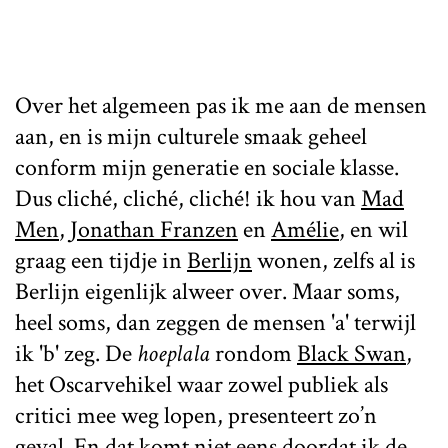
Over het algemeen pas ik me aan de mensen
aan, en is mijn culturele smaak geheel
conform mijn generatie en sociale klasse.
Dus cliché, cliché, cliché! ik hou van
Mad
Men
,
Jonathan Franzen
en
Amélie
, en wil
graag een tijdje in
Berlijn
wonen, zelfs al is
Berlijn eigenlijk alweer over. Maar soms,
heel soms, dan zeggen de mensen 'a' terwijl
ik 'b' zeg. De
hoeplala
rondom
Black Swan
,
het Oscarvehikel waar zowel publiek als
critici mee weg lopen, presenteert zo’n
geval. En dat komt niet eens doordat ik de