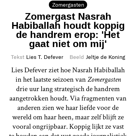
Zomergasten
Zomergast Nasrah
Habiballah houdt koppig
de handrem erop: 'Het
gaat niet om mij'
Tekst
Lies T. Defever
Beeld
Jeltje de Koning
Lies Defever ziet hoe Nasrah Habiballah
in het laatste seizoen van
Zomergasten
drie uur lang strategisch de handrem
aangetrokken houdt. Via fragmenten van
anderen zien we haar liefde voor de
wereld om haar heen, maar zelf blijft ze
vooral ongrijpbaar. Koppig lijkt ze vast
te houden aan dat wat goede journalistiek