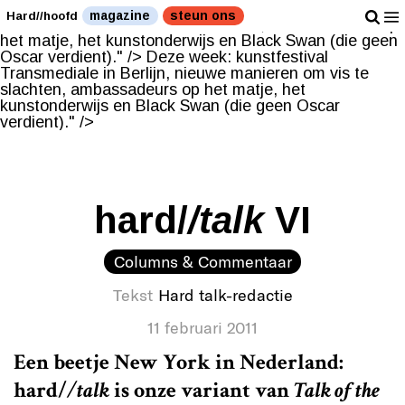
Deze week: kunstfestival Transmediale in Berlijn,
magazine
steun ons
Hard//hoofd
nieuwe manieren om vis te slachten, ambassadeurs op
het matje, het kunstonderwijs en Black Swan (die geen
Oscar verdient)." />
Deze week: kunstfestival
Transmediale in Berlijn, nieuwe manieren om vis te
slachten, ambassadeurs op het matje, het
kunstonderwijs en Black Swan (die geen Oscar
verdient)." />
hard/
/talk
VI
Columns & Commentaar
Tekst
Hard talk-redactie
11 februari 2011
Een beetje New York in Nederland:
hard/
/talk
is onze variant van
Talk of the