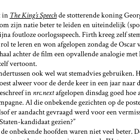
t in
The King’s Speech
de stotterende koning Georg
om zijn natie beter te leiden en uiteindelijk (spo
bijna foutloze oorlogsspeech. Firth kreeg zelf s
 rol te leren en won afgelopen zondag de Oscar v
aal achter de film een opvallende analogie met 
zelf vertoont.
dertussen ook wel wat stemadvies gebruiken. 
est alweer voor de derde keer in een jaar naar 
eschreef in
nrc.next
afgelopen dinsdag goed hoe al
mpagne. Al die onbekende gezichten op de poster
sof er aandacht gevraagd werd voor een vermiss
 Staten-kandidaat gezien?”
 de onbekende hoofden waren niet veel beter. D