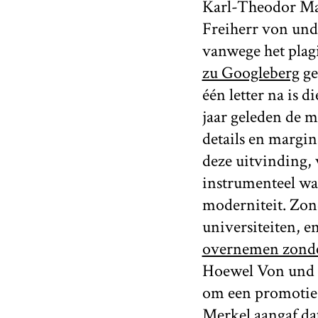
Karl-Theodor Mar
Freiherr von und
vanwege het plagi
zu Googleberg
ge
één letter na is 
jaar geleden de 
details en margin
deze uitvinding,
instrumenteel wa
moderniteit. Zon
universiteiten, e
overnemen zonde
Hoewel Von und z
om een promotie 
Merkel aangaf da