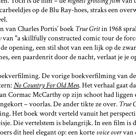
en. Toch is de film – de
highest grossing film
van d
arbeeldjes op de Blu Ray-hoes, straks een over
el.
en van Charles Portis’ boek
True Grit
in 1968 spr
w
van "a skillfully constructed comic tour de forc
 de opening, een stil shot van een lijk op de zwar
nes, een paardenrit door de nacht, verlaat je je o
oekverfilming. De vorige boekverfilming van d
tern:
No Country For Old Men
. Het verhaal gaat d
van Cormac McCarthy op zijn schoot had liggen 
ingekort – voorlas. De ander tikte ze over.
True G
ng. Het boek wordt verteld vanuit het perspecti
sje. Die vertelstem is belangrijk. In een film is 
oers dit heel elegant op: een korte
voice over
van 