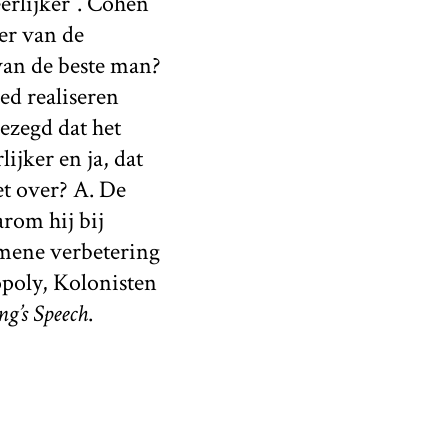
erlijker”. Cohen
er van de
 van de beste man?
ed realiseren
ezegd dat het
ijker en ja, dat
et over? A. De
rom hij bij
emene verbetering
opoly, Kolonisten
g’s Speech
.