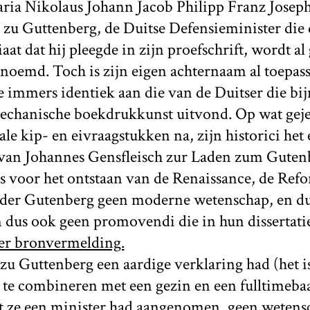
ia Nikolaus Johann Jacob Philipp Franz Joseph
 zu Guttenberg, de Duitse Defensieminister die 
aat dat hij pleegde in zijn proefschrift, wordt a
noemd. Toch is zijn eigen achternaam al toepass
die immers identiek aan die van de Duitser die b
mechanische boekdrukkunst uitvond. Op wat gej
ale kip- en eivraagstukken na, zijn historici het 
 van Johannes Gensfleisch zur Laden zum Guten
s voor het ontstaan van de Renaissance, de Refo
der Gutenberg geen moderne wetenschap, en du
n dus ook geen promovendi die in hun dissertati
r bronvermelding.
u Guttenberg een aardige verklaring had (het is
te combineren met een gezin en een fulltimeba
t ze
een minister had aangenomen, geen wetens