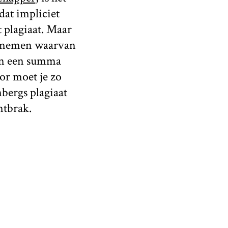
dat impliciet
 plagiaat. Maar
et nemen waarvan
van een summa
or moet je zo
bergs plagiaat
ntbrak.