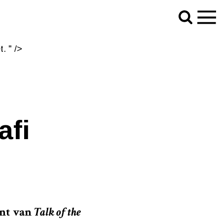
. " />
. " />
afi
ant van
Talk of the