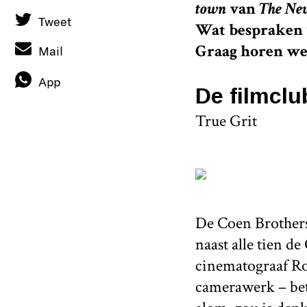
town
van
The Ne
Tweet
Wat bespraken 
Graag horen we
Mail
App
De filmclu
True Grit
De Coen Brother
naast alle tien d
cinematograaf Ro
camerawerk – bet