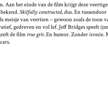
in. Aan het einde van de film krijgt deze veertige
onbekend.
Skilfully constructed
, dus. En tussendoor
s meisje van veertien – gewoon zoals de toon va
tief, gedreven en vol lef. Jeff Bridges speelt ijz
geeft de film
true grit
. En humor. Zonder ironie. M
cars.