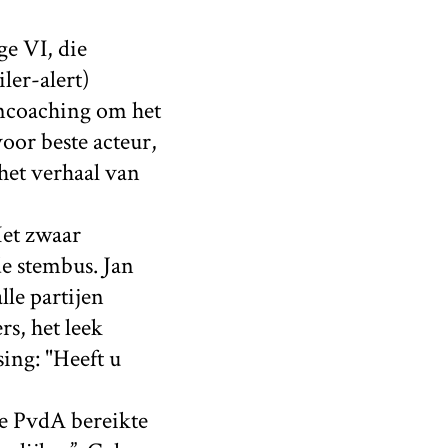
e VI, die
iler-alert)
temcoaching om het
oor beste acteur,
het verhaal van
Het zwaar
de stembus. Jan
le partijen
s, het leek
ing: "Heeft u
e PvdA bereikte