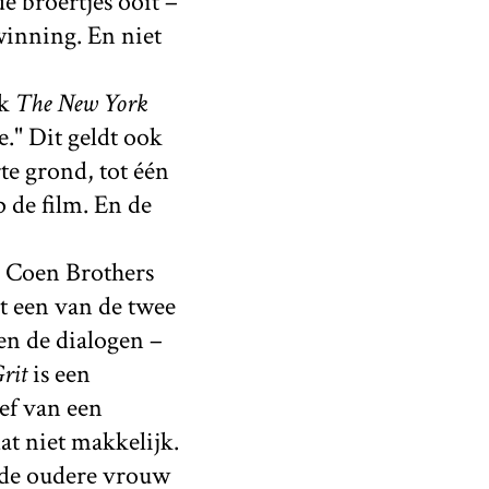
e broertjes ooit –
winning. En niet
ak
The New York
e." Dit geldt ook
te grond, tot één
p de film. En de
e Coen Brothers
at een van de twee
en de dialogen –
rit
is een
ef van een
dat niet makkelijk.
de oudere vrouw