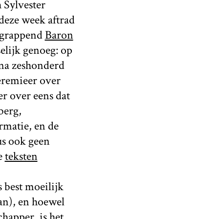
 Sylvester
deze week aftrad
l grappend
Baron
elijk genoeg: op
ijna zeshonderd
eremieer over
er over eens dat
berg,
rmatie, en de
s ook geen
e
teksten
 best moeilijk
an), en hoewel
chapper
, is het