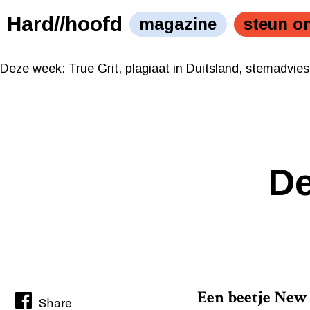
Beeld: Joost de Haas
Hard//hoofd
magazine
steun o
Deze week: True Grit, plagiaat in Duitsland, stemadvies,
Beeld: Joost de Haas
Deze week: True Grit, plagiaat in Duitsland, stemadvies,
De
Een beetje New
Share