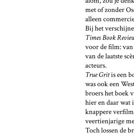
alom, zou je denk
met of zonder Osc
alleen commercie
Bij het verschijn
Times Book Revie
voor de film: van
van de laatste scè
acteurs.
True Grit
is een b
was ook een Wes
broers het boek 
hier en daar wat 
knappere verfilmi
veertienjarige mei
Toch lossen de br