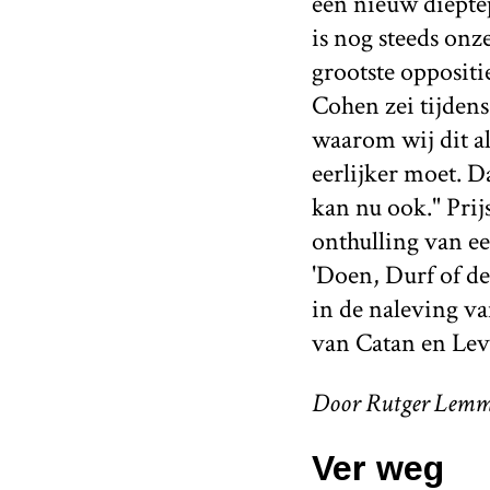
een nieuw diepte
is nog steeds onz
grootste oppositi
Cohen zei tijdens
waarom wij dit a
eerlijker moet. D
kan nu ook." Prij
onthulling van ee
'Doen, Durf of de
in de naleving va
van Catan en Le
Door Rutger Lem
Ver weg