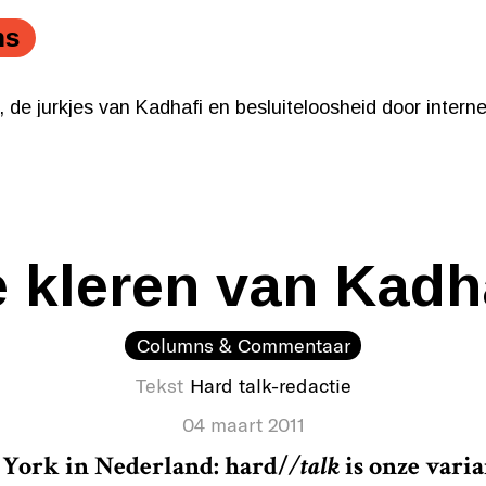
ns
 de jurkjes van Kadhafi en besluiteloosheid door internet
 de jurkjes van Kadhafi en besluiteloosheid door internet
 kleren van Kadh
Columns & Commentaar
Tekst
Hard talk-redactie
04 maart 2011
 York in Nederland:
hard/
/talk
is onze vari