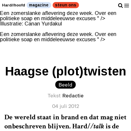
Illustratie: Canan Yurdakul
magazine
steun ons
Hard//hoofd
Een zomerslanke aflevering deze week. Over een
politieke soap en middeleeuwse excuses " />
Illustratie: Canan Yurdakul
Een zomerslanke aflevering deze week. Over een
politieke soap en middeleeuwse excuses " />
Haagse (plot)twisten
Beeld
Tekst
Redactie
04 juli 2012
De wereld staat in brand en dat mag niet
onbeschreven blijven.
Hard/
/talk
is de