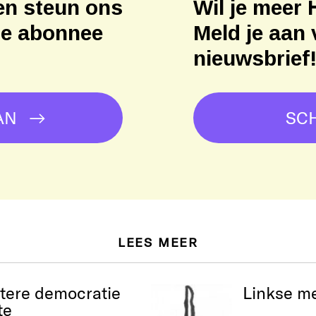
en steun ons
Wil je meer 
ne abonnee
Meld je aan 
nieuwsbrief
AN
SCH
LEES MEER
stere democratie
Linkse m
te