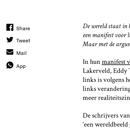
De wereld staat in 
Share
een manifest voor li
Tweet
Maar met de argumen
Mail
In hun
manifest v
App
Lakerveld, Eddy T
links is volgens 
links veranderin
meer realiteitszi
De schrijvers van
‘een wereldbeeld 