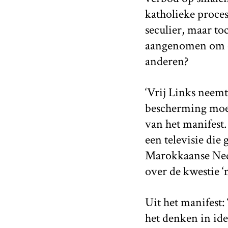
katholieke proces
seculier, maar to
aangenomen om co
anderen?
‘Vrij Links neemt
bescherming moet
van het manifest.
een televisie di
Marokkaanse Neder
over de kwestie 
Uit het manifest: 
het denken in id