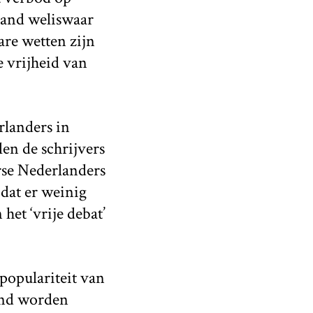
rland weliswaar
are wetten zijn
 vrijheid van
rlanders in
en de schrijvers
rse Nederlanders
dat er weinig
et ‘vrije debat’
 populariteit van
rend worden