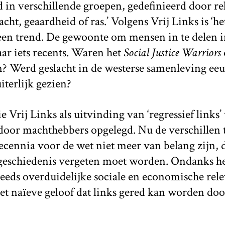
in verschillende groepen, gedefinieerd door rel
cht, geaardheid of ras.’ Volgens Vrij Links is ‘h
 een trend. De gewoonte om mensen in te delen i
aar iets recents. Waren het
Social Justice Warriors
n? Werd geslacht in de westerse samenleving ee
iterlijk gezien?
e Vrij Links als uitvinding van ‘regressief links’
door machthebbers opgelegd. Nu de verschillen 
cennia voor de wet niet meer van belang zijn, 
 geschiedenis vergeten moet worden. Ondanks het
eeds overduidelijke sociale en economische rel
het naïeve geloof dat links gered kan worden door 