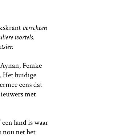
kskrant
verscheen
liere wortels.
tsier.
is Aynan, Femke
. Het huidige
 ermee eens dat
nieuwers met
 een land is waar
 nou net het