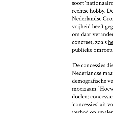
soort ‘nationaalr
rechtse hobby. De 
Nederlandse Grond
vrijheid heeft ge
om daar verander
concreet, zoals
he
publieke omroep
‘De concessies di
Nederlandse maats
demografische ver
moeizaam.’ Hoewel
doelen: concessie
‘concessies’ uit
verbod op smalen