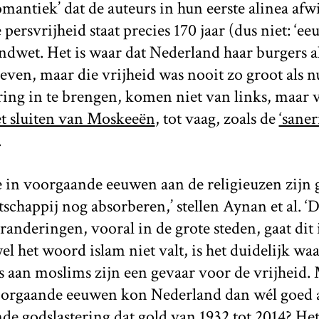
omantiek’ dat de auteurs in hun eerste alinea afwi
persvrijheid staat precies 170 jaar (dus niet: ‘ee
wet. Het is waar dat Nederland haar burgers alti
geven, maar die vrijheid was nooit zo groot als n
ing in te brengen, komen niet van links, maar v
t sluiten van Moskeeën
, tot vaag, zoals de
‘saner
.
e in voorgaande eeuwen aan de religieuzen zijn
chappij nog absorberen,’ stellen Aynan et al. ‘
anderingen, vooral in de grote steden, gaat dit
 het woord islam niet valt, is het duidelijk waa
s aan moslims zijn een gevaar voor de vrijheid.
 voorgaande eeuwen kon Nederland dan wél goed
de godslastering dat gold van 1932 tot 2014? He