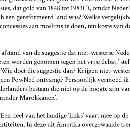
sies, dat gold van 1848 tot 1983(!), omdat Nede
ch een gereformeerd land was? Welke vergelijkb
ncessies aan moslims te doen, ten koste van de
 afstand van de suggestie dat niet-westerse Nede
en worden genomen tegen het vrije debat,’ stell
 Wie doet die suggestie dan? Krijgen niet-weste
e geen PowNed ontvangt? Persoonlijk vermoed ik 
landers bestaan die niet op de hoogte zijn van h
‘minder Marokkanen’.
‘Een deel van het huidige ‘links’ vaart mee op de
entiteiten. In deze uit Amerika overgewaaide t