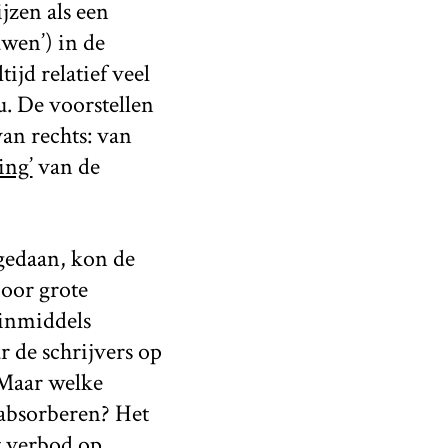
jzen als een
uwen’) in de
jd relatief veel
u. De voorstellen
an rechts: van
ing’
van de
 gedaan, kon de
Door grote
 inmiddels
r de schrijvers op
 Maar welke
 absorberen? Het
t verbod op