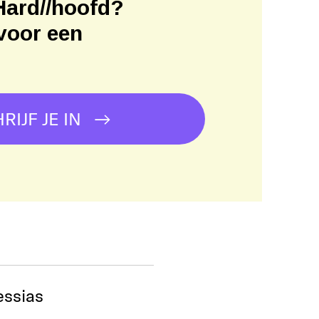
Hard//hoofd?
voor een
!
RIJF JE IN
essias