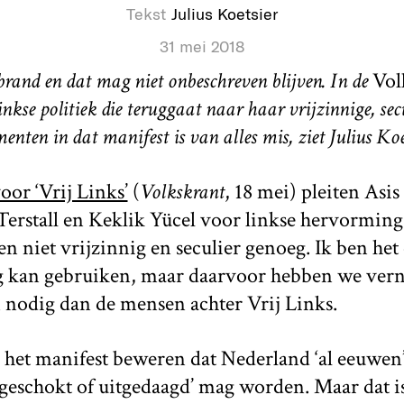
Tekst
Julius Koetsier
31 mei 2018
brand en dat mag niet onbeschreven blijven. In de
Vol
nkse politiek die teruggaat naar haar vrijzinnige, secu
ten in dat manifest is van alles mis, ziet Julius Koe
oor ‘Vrij Links’
(
Volkskrant
, 18 mei) pleiten As
erstall en Keklik Yücel voor linkse hervorming
hen niet vrijzinnig en seculier genoeg. Ik ben het
g kan gebruiken, maar daarvoor hebben we ver
n nodig dan de mensen achter Vrij Links.
 het manifest beweren dat Nederland ‘al eeuwen’
geschokt of uitgedaagd’ mag worden. Maar dat is