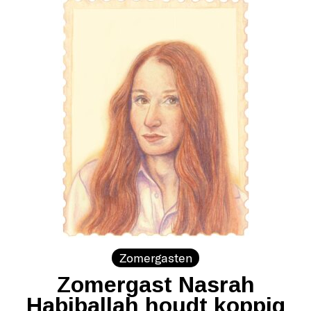
Zomergasten
Zomergast Nasrah
Habiballah houdt koppig