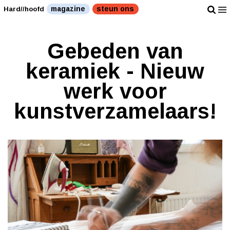
magazine
steun ons
Hard//hoofd
Gebeden van
keramiek - Nieuw
werk voor
kunstverzamelaars!