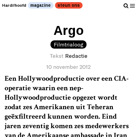
magazine
steun ons
Hard//hoofd
Argo
Filmtrialoog
Tekst
Redactie
10 november 2012
Een Hollywoodproductie over een CIA-
operatie waarin een nep-
Hollywoodproductie opgezet wordt
zodat zes Amerikanen uit Teheran
geëxfiltreerd kunnen worden. Eind
jaren zeventig komen zes medewerkers
van de Amerikaanse ambassade in Iran