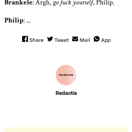
Brankele
: Argh,
go fuck yourself
, Philip.
Philip
: ...
Share
Tweet
Mail
App
Redactie