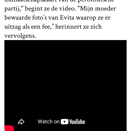
partij," begint ze de video. "Mijn moeder
bewaarde foto’s van Evita waarop ze er
uitzag als een fee,” herinnert ze zich
vervolgens.