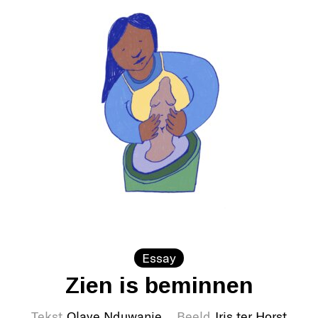
Essay
Zien is beminnen
Tekst
Olave Nduwanje
Beeld
Iris ter Horst