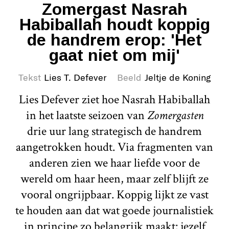
Zomergast Nasrah
Habiballah houdt koppig
de handrem erop: 'Het
gaat niet om mij'
Tekst
Lies T. Defever
Beeld
Jeltje de Koning
Lies Defever ziet hoe Nasrah Habiballah
in het laatste seizoen van
Zomergasten
drie uur lang strategisch de handrem
aangetrokken houdt. Via fragmenten van
anderen zien we haar liefde voor de
wereld om haar heen, maar zelf blijft ze
vooral ongrijpbaar. Koppig lijkt ze vast
te houden aan dat wat goede journalistiek
in principe zo belangrijk maakt: jezelf