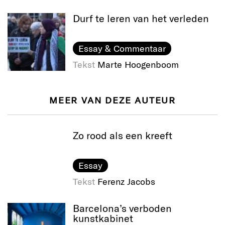
Durf te leren van het verleden
Essay & Commentaar
Tekst
Marte Hoogenboom
MEER VAN DEZE AUTEUR
Zo rood als een kreeft
Essay
Tekst
Ferenz Jacobs
Barcelona’s verboden
kunstkabinet