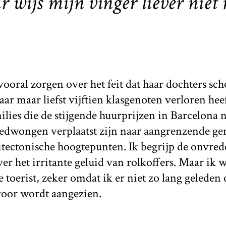
r wijs mijn vinger liever niet
ooral zorgen over het feit dat haar dochters sch
ar maar liefst vijftien klasgenoten verloren heef
lies die de stijgende huurprijzen in Barcelona
edwongen verplaatst zijn naar aangrenzende g
hitectonische hoogtepunten. Ik begrijp de onvrede
ver het irritante geluid van rolkoffers. Maar ik 
e toerist, zeker omdat ik er niet zo lang geleden
voor wordt aangezien.