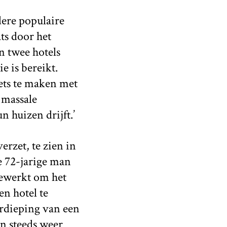
dere populaire
ts door het
n twee hotels
e is bereikt.
ets te maken met
 massale
 huizen drijft.’
erzet, te zien in
ze 72-jarige man
gewerkt om het
n hotel te
erdieping van een
jn steeds weer