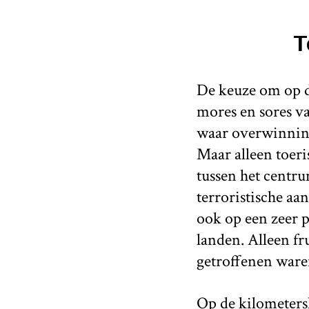
T
De keuze om op de
mores en sores va
waar overwinnin
Maar alleen toer
tussen het centr
terroristische aa
ook op een zeer p
landen. Alleen fr
getroffenen ware
Op de kilometersl