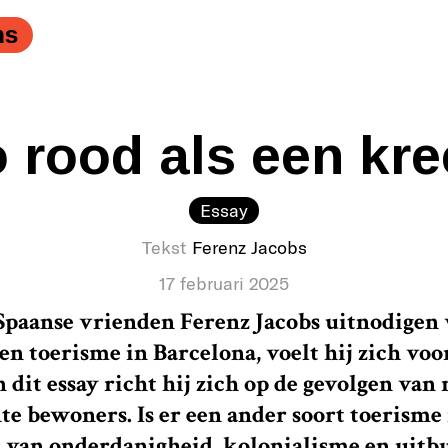
ns
 rood als een kre
Essay
Tekst
Ferenz Jacobs
17 februari 2025
paanse vrienden Ferenz Jacobs uitnodigen 
en toerisme in Barcelona, voelt hij zich voo
In dit essay richt hij zich op de gevolgen va
e bewoners. Is er een ander soort toerisme
a van onderdanigheid, kolonialisme en uitb