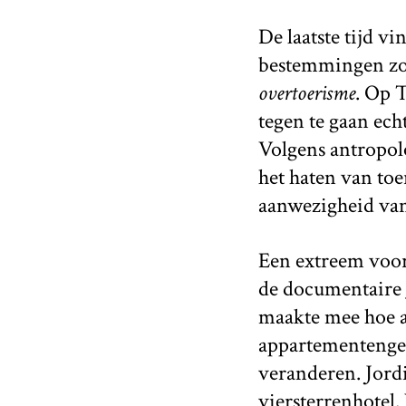
De laatste tijd v
bestemmingen zoa
overtoerisme
. Op 
tegen te gaan echt
Volgens antropol
het haten van toe
aanwezigheid van 
Een extreem voorb
de documentaire
maakte mee hoe a
appartementengeb
veranderen. Jordi
viersterrenhotel. 