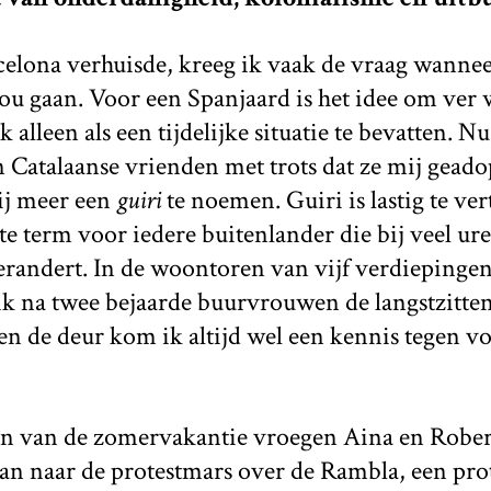
celona verhuisde, kreeg ik vaak de vraag wannee
u gaan. Voor een Spanjaard is het idee om ver w
alleen als een tijdelijke situatie te bevatten. Nu
n Catalaanse vrienden met trots dat ze mij gead
ij meer een
guiri
te noemen. Guiri is lastig te ver
te term voor iedere buitenlander die bij veel ure
erandert. In de woontoren van vijf verdiepingen 
n ik na twee bejaarde buurvrouwen de langstzitt
en de deur kom ik altijd wel een kennis tegen v
in van de zomervakantie vroegen Aina en Rober
an naar de protestmars over de Rambla, een pro