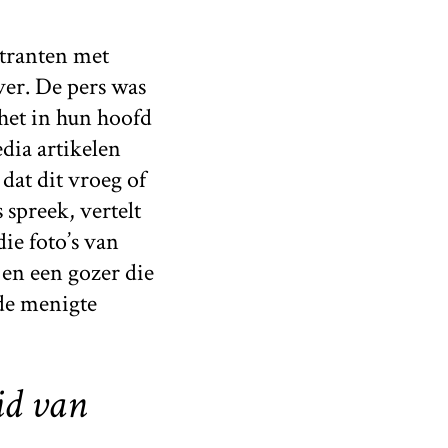
stranten met
er. De pers was
het in hun hoofd
dia artikelen
dat dit vroeg of
 spreek, vertelt
die foto’s van
 en een gozer die
nde menigte
uid van