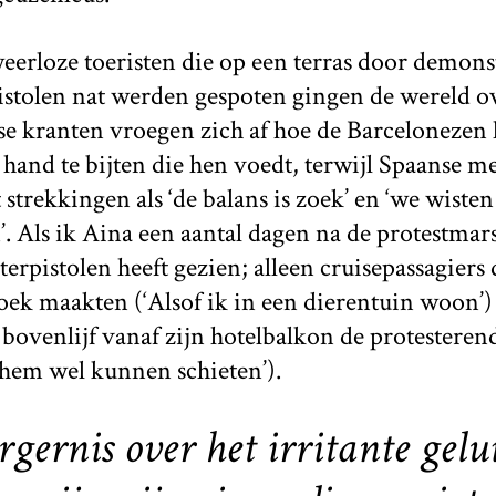
eerloze toeristen die op een terras door demon
istolen nat werden gespoten gingen de wereld ov
se kranten vroegen zich af hoe de Barcelonezen 
hand te bijten die hen voedt, terwijl Spaanse me
strekkingen als ‘de balans is zoek’ en ‘we wisten 
’. Als ik Aina een aantal dagen na de protestmars
terpistolen heeft gezien; alleen cruisepassagiers 
oek maakten (‘Alsof ik in een dierentuin woon’)
bovenlijf vanaf zijn hotelbalkon de protestere
d hem wel kunnen schieten’).
ergernis over het irritante gel