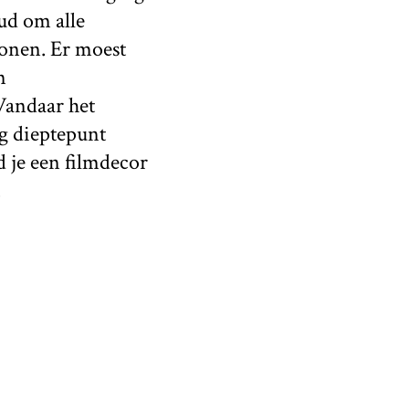
d om alle
wonen. Er moest
n
Vandaar het
g dieptepunt
 je een filmdecor
.