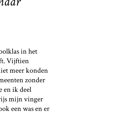
 naar
oolklas in het
t. Vijftien
 niet meer konden
emeenten zonder
 en ik deel
wijs mijn vinger
 ook een was en er