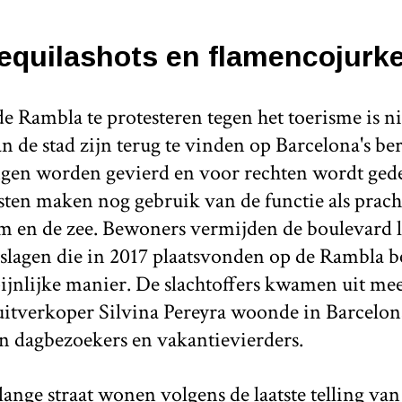
equilashots en flamencojurk
 Rambla te protesteren tegen het toerisme is nie
n de stad zijn terug te vinden op Barcelona's be
gen worden gevierd en voor rechten wordt ged
isten maken nog gebruik van de functie als pra
um en de zee. Bewoners vermijden de boulevard l
nslagen die in 2017 plaatsvonden op de Rambla b
ijnlijke manier. De slachtoffers kwamen uit mee
uitverkoper Silvina Pereyra woonde in Barcelon
n dagbezoekers en vakantievierders.
ange straat wonen volgens de laatste telling va