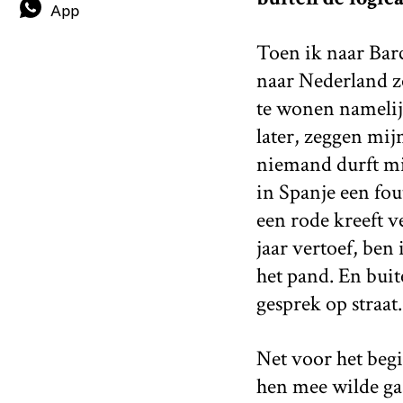
App
Toen ik naar Bar
naar Nederland zo
te wonen namelijk 
later, zeggen mij
niemand durft m
in Spanje een fou
een rode kreeft v
jaar vertoef, be
het pand. En buit
gesprek op straat.
Net voor het beg
hen mee wilde ga