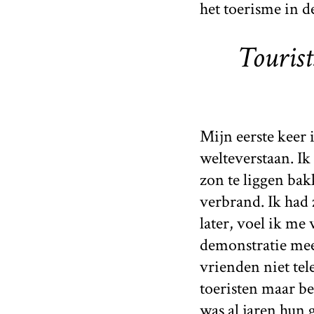
het toerisme in d
Tourist
Mijn eerste keer 
welteverstaan. I
zon te liggen bak
verbrand. Ik had 
later, voel ik me 
demonstratie mee
vrienden niet tele
toeristen maar be
was al jaren hun 