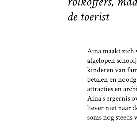
rolkoffers, maa
de toerist
Aina maakt zich v
afgelopen schoolja
kinderen van fami
betalen en noodg
attracties en arc
Aina’s ergernis o
liever niet naar d
soms nog steeds 