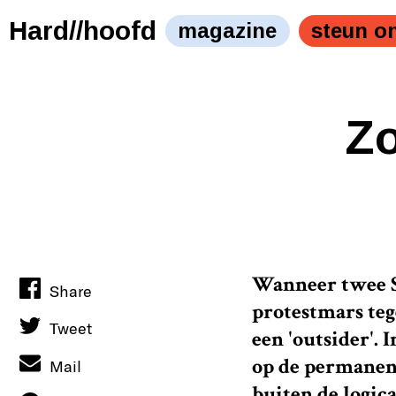
Hard//hoofd
magazine
steun o
Zo
Wanneer twee S
Share
protestmars teg
Tweet
een 'outsider'. 
op de permanent
Mail
buiten de logic