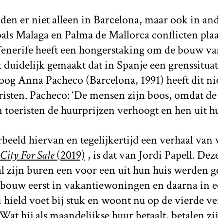
inden er niet alleen in Barcelona, maar ook in an
ls Malaga en Palma de Mallorca conflicten plaa
Tenerife heeft een hongerstaking om de bouw va
 duidelijk gemaakt dat in Spanje een grenssituati
oog Anna Pacheco (Barcelona, 1991) heeft dit ni
risten. Pacheco: ‘De mensen zijn boos, omdat de
toeristen de huurprijzen verhoogt en hen uit hun
eeld hiervan en tegelijkertijd een verhaal van v
City For Sale
(2019)
, is dat van Jordi Papell. De
l zijn buren een voor een uit hun huis werden 
ouw eerst in vakantiewoningen en daarna in ee
 hield voet bij stuk en woont nu op de vierde v
Wat hij als maandelijkse huur betaalt, betalen zi