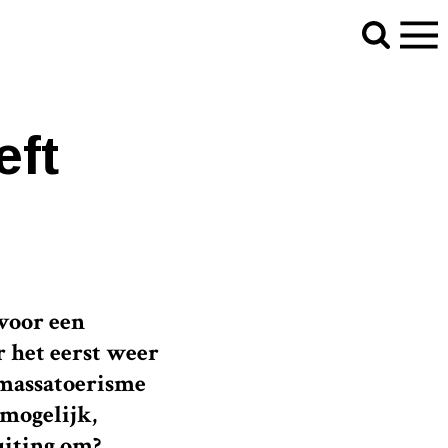
eft
voor een
r het eerst weer
n massatoerisme
 mogelijk,
uiting om?