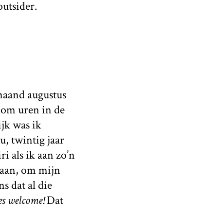
outsider.
 maand augustus
 om uren in de
jk was ik
, twintig jaar
ri als ik aan zo’n
gaan, om mijn
s dat al die
es welcome!
Dat