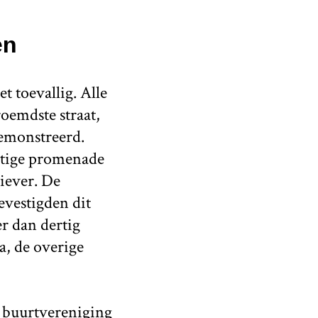
en
t toevallig. Alle
roemdste straat,
emonstreerd.
chtige promenade
iever. De
evestigden dit
r dan dertig
a, de overige
n buurtvereniging