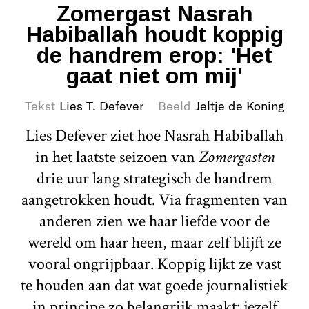
Zomergast Nasrah
Habiballah houdt koppig
de handrem erop: 'Het
gaat niet om mij'
Tekst
Lies T. Defever
Beeld
Jeltje de Koning
Lies Defever ziet hoe Nasrah Habiballah
in het laatste seizoen van
Zomergasten
drie uur lang strategisch de handrem
aangetrokken houdt. Via fragmenten van
anderen zien we haar liefde voor de
wereld om haar heen, maar zelf blijft ze
vooral ongrijpbaar. Koppig lijkt ze vast
te houden aan dat wat goede journalistiek
in principe zo belangrijk maakt: jezelf