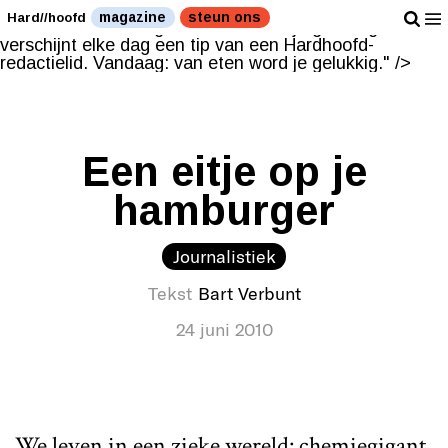
Hier verschijnt elke dag een tip van een Hardhoofd-
magazine
steun ons
Hard//hoofd
redactielid. Vandaag: van eten word je gelukkig." />
Hier
verschijnt elke dag een tip van een Hardhoofd-
redactielid. Vandaag: van eten word je gelukkig." />
Een eitje op je
hamburger
Journalistiek
Tekst
Bart Verbunt
24 juni 2010
We leven in een zieke wereld: chemiegigant