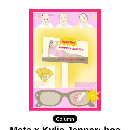
Column
Meta x Kylie Jenner: hoe