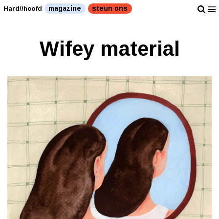
magazine
steun ons
Hard//hoofd
Wifey material