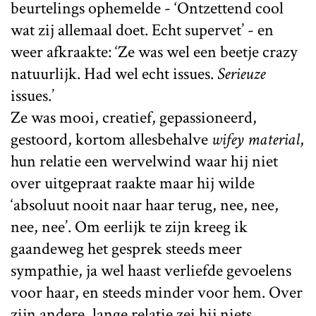
beurtelings ophemelde - ‘Ontzettend cool
wat zij allemaal doet. Echt supervet’ - en
weer afkraakte: ‘Ze was wel een beetje crazy
natuurlijk. Had wel echt issues.
Serieuze
issues.’
Ze was mooi, creatief, gepassioneerd,
gestoord, kortom allesbehalve
wifey material
,
hun relatie een wervelwind waar hij niet
over uitgepraat raakte maar hij wilde
‘absoluut nooit naar haar terug, nee, nee,
nee, nee’. Om eerlijk te zijn kreeg ik
gaandeweg het gesprek steeds meer
sympathie, ja wel haast verliefde gevoelens
voor haar, en steeds minder voor hem. Over
zijn andere, lange relatie zei hij niets,