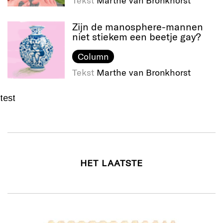
Tekst
Marthe van Bronkhorst
Zijn de manosphere-mannen
niet stiekem een beetje gay?
Column
Tekst
Marthe van Bronkhorst
test
HET LAATSTE