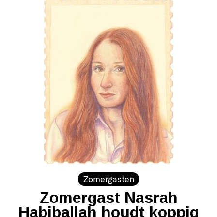
Zomergasten
Zomergast Nasrah
Habiballah houdt koppig