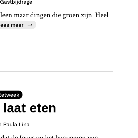
Gastbijdrage
een maar dingen die groen zijn. Heel
Lees meer
Eetweek
 laat eten
t
Paula Lina
dat de focus op het benoemen van