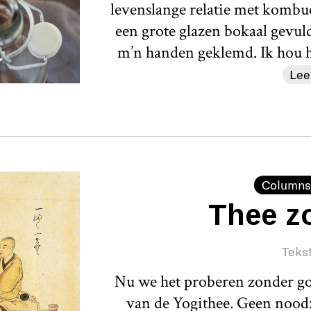
levenslange relatie met kombuc
een grote glazen bokaal gevul
m’n handen geklemd. Ik hou he
Lee
Columns
Thee z
Teks
Nu we het proberen zonder god
van de Yogithee. Geen nood: 