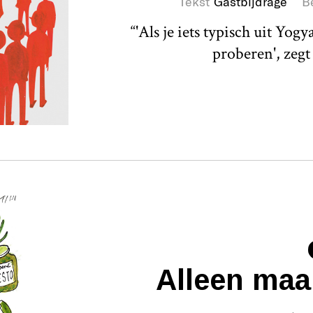
Tekst
Gastbijdrage
B
“'Als je iets typisch uit Yo
proberen', zegt
Alleen maa