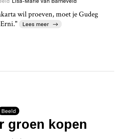
eeld
Lisa-Marie van Barneveld
gyakarta wil proeven, moet je Gudeg
 Erni."
Lees meer
Beeld
r groen kopen