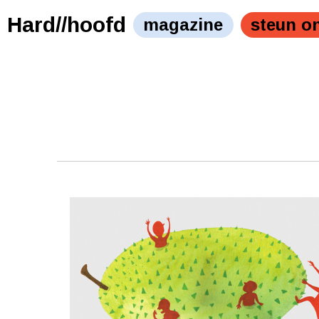
Hard//hoofd
magazine
steun o