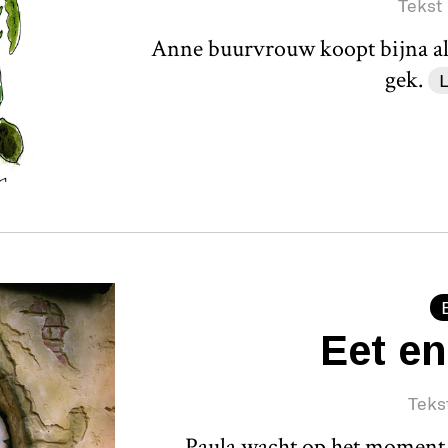
Tekst
Anne buurvrouw koopt bijna all
gek.
Eet en
Teks
Paula wacht op het moment 