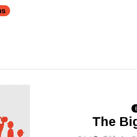
ns
The Big