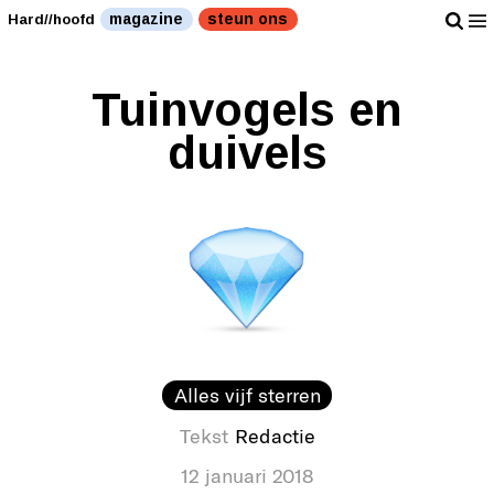
magazine
steun ons
Hard//hoofd
Tuinvogels en
duivels
Alles vijf sterren
Tekst
Redactie
12 januari 2018