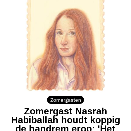
Zomergasten
Zomergast Nasrah
Habiballah houdt koppig
de handrem erop: 'Het