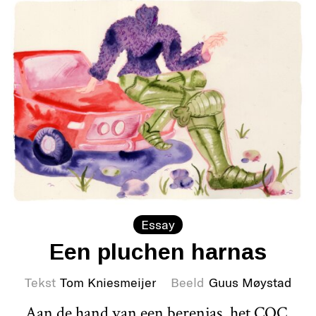
Essay
Een pluchen harnas
Tekst
Tom Kniesmeijer
Beeld
Guus Møystad
Aan de hand van een berenjas, het COC,