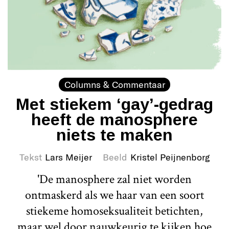
Columns & Commentaar
Met stiekem ‘gay’-gedrag
heeft de manosphere
niets te maken
Tekst
Lars Meijer
Beeld
Kristel Peijnenborg
'De manosphere zal niet worden
ontmaskerd als we haar van een soort
stiekeme homoseksualiteit betichten,
maar wel door nauwkeurig te kijken hoe