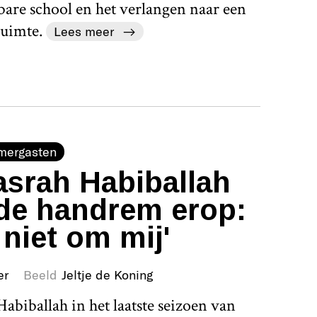
bare school en het verlangen naar een
uimte.
Lees meer
mergasten
srah Habiballah
de handrem erop:
 niet om mij'
er
Beeld
Jeltje de Koning
abiballah in het laatste seizoen van