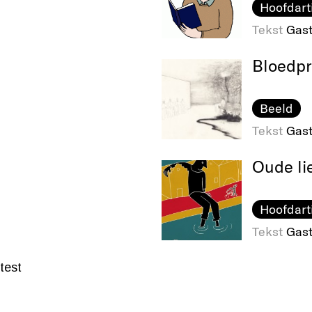
Hoofdart
Tekst
Gast
Bloedpr
Beeld
Tekst
Gast
Oude li
Hoofdart
Tekst
Gast
test