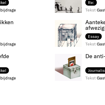
ikel
Re:
bijdrage
Tekst
Gas
ikken
Aantek
afwezig
Essay
bijdrage
Tekst
Gas
efde
De anti
ikel
Journalis
bijdrage
Tekst
Gas