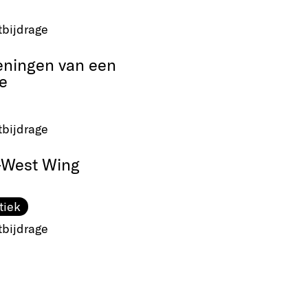
tbijdrage
eningen van een
e
tbijdrage
-West Wing
tiek
tbijdrage