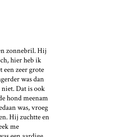
en zonnebril. Hij
och, hier heb ik
t een zeer grote
magerder was dan
niet. Dat is ook
n de hond meenam
gedaan was, vroeg
den. Hij zuchtte en
leek me
was een aardige