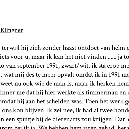
 Klingner
g terwijl hij zich zonder haast ontdoet van helm 
ets voor u, maar ik kan het niet vinden ...... ja t
foto van september 1991, zwart/wit, ik sta erop me
, wat mij des te meer opvalt omdat ik in 1991 
weet nu ook wie de man is, maar ik herken hem 
erinner me dat hij hier werkte als timmerman e
omdat hij aan het scheiden was. Toen het werk 
ij ons kon blijven. Ik zei nee, ik had al twee hon
an een spuitje bij de dierenarts zou krijgen. Dat 
arom zei ik ja. We hebben hem jaren gehad, het 