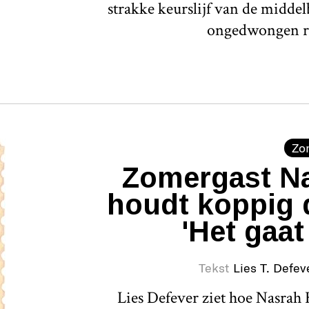
strakke keurslijf van de middel
ongedwongen r
Zo
Zomergast Na
houdt koppig 
'Het gaat
Tekst
Lies T. Defev
Lies Defever ziet hoe Nasrah H