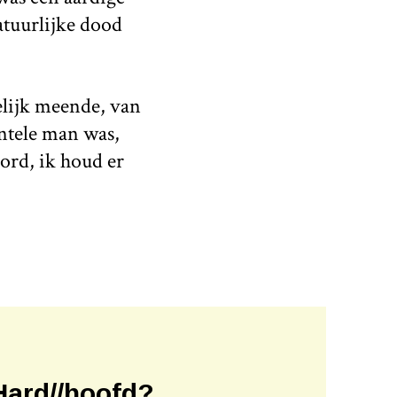
atuurlijke dood
kelijk meende, van
entele man was,
ord, ik houd er
Hard//hoofd?