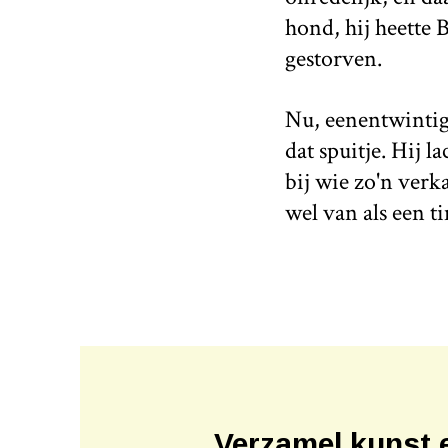
hond, hij heette 
gestorven.
Nu, eenentwintig 
dat spuitje. Hij 
bij wie zo'n ver
wel van als een 
Verzamel kunst 