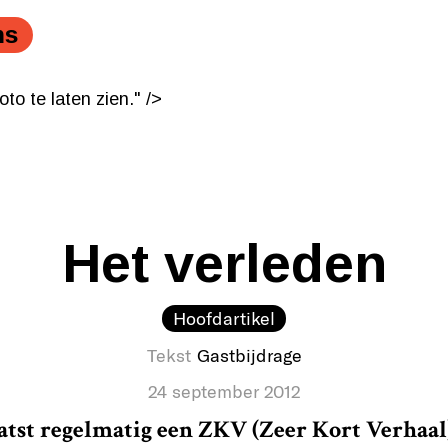
ns
o te laten zien." />
o te laten zien." />
Het verleden
Hoofdartikel
Tekst
Gastbijdrage
24 september 2012
atst regelmatig een ZKV (Zeer Kort Verhaal