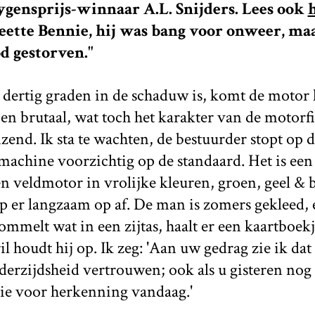
gensprijs-winnaar A.L. Snijders. Lees ook
eette Bennie, hij was bang voor onweer, maa
d gestorven."
 dertig graden in de schaduw is, komt de motor 
en brutaal, wat toch het karakter van de motorfie
zend. Ik sta te wachten, de bestuurder stopt op 
 machine voorzichtig op de standaard. Het is ee
veldmotor in vrolijke kleuren, groen, geel & b
p er langzaam op af. De man is zomers gekleed,
ommelt wat in een zijtas, haalt er een kaartboekj
 houdt hij op. Ik zeg: 'Aan uw gedrag zie ik dat
derzijdsheid vertrouwen; ook als u gisteren nog
tie voor herkenning vandaag.'