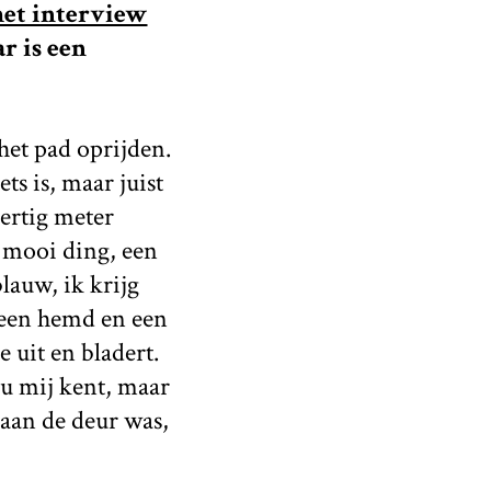
het interview
r is een
het pad oprijden.
ts is, maar juist
dertig meter
n mooi ding, een
lauw, ik krijg
 een hemd en een
e uit en bladert.
 u mij kent, maar
 aan de deur was,