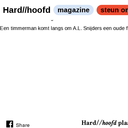
Illustratie: Kathrin Klingner
Hard//hoofd
magazine
steun o
Een timmerman komt langs om A.L. Snijders een oude fot
Illustratie: Kathrin Klingner
Een timmerman komt langs om A.L. Snijders een oude fot
Hard/
/hoofd
pla
Share