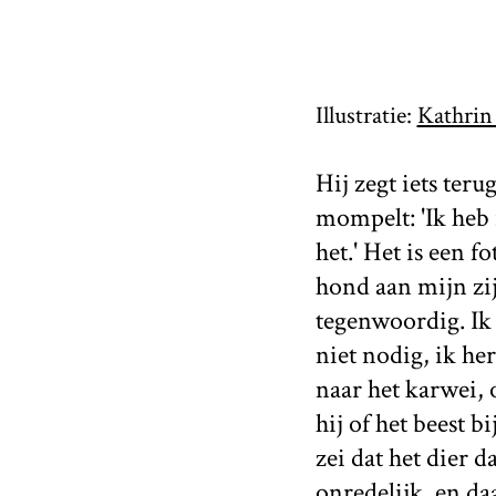
Illustratie:
Kathrin
Hij zegt iets teru
mompelt: 'Ik heb i
het.' Het is een 
hond aan mijn zij
tegenwoordig. Ik 
niet nodig, ik h
naar het karwei, 
hij of het beest b
zei dat het dier d
onredelijk, en da