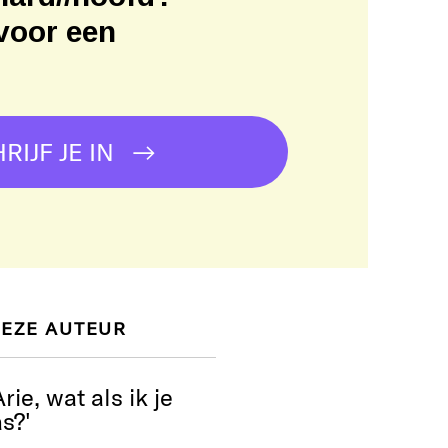
voor een
!
RIJF JE IN
DEZE AUTEUR
rie, wat als ik je
s?'