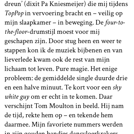
dreun’ (dixit Pa Kniesmeijer) die mij tijdens
TopPop
in vervoering bracht en – veilig op
mijn slaapkamer – in beweging. De
four-to-
the-floor
-drumstijl moest voor mij
geschapen zijn. Door stug heen en weer te
stappen kon ik de muziek bijbenen en van
lieverlede kwam ook de rest van mijn
lichaam tot leven. Pure magie. Het enige
probleem: de gemiddelde single duurde drie
en een halve minuut. Te kort voor een
shy
white guy
om er echt in te komen. Daar
verschijnt Tom Moulton in beeld. Hij nam
de tijd, rekte hem op – en tekende hem
daarmee. Mijn favoriete nummers werden
in zijn gouden handjes dansvloerkrakers.