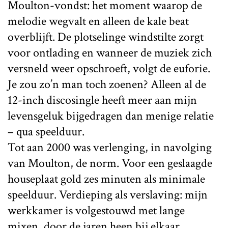
Moulton-vondst: het moment waarop de
melodie wegvalt en alleen de kale beat
overblijft. De plotselinge windstilte zorgt
voor ontlading en wanneer de muziek zich
versneld weer opschroeft, volgt de euforie.
Je zou zo’n man toch zoenen? Alleen al de
12-inch discosingle heeft meer aan mijn
levensgeluk bijgedragen dan menige relatie
– qua speelduur.
Tot aan 2000 was verlenging, in navolging
van Moulton, de norm. Voor een geslaagde
houseplaat gold zes minuten als minimale
speelduur. Verdieping als verslaving: mijn
werkkamer is volgestouwd met lange
mixen, door de jaren heen bij elkaar