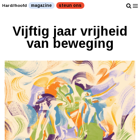
magazine
steun ons
Hard//hoofd
Vijftig jaar vrijheid
van beweging