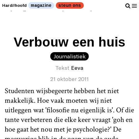
Dan heb je nog wat te lullen op een feestje. " />
Dan
magazine
steun ons
Hard//hoofd
heb je nog wat te lullen op een feestje. " />
Verbouw een huis
Journalistiek
Tekst
Eeva
21 oktober 2011
Studenten wijsbegeerte hebben het niet
makkelijk. Hoe vaak moeten wij niet
uitleggen wat 'filosofie nu eigenlijk is'. Of die
tante verbeteren die elke keer vraagt 'goh en
hoe gaat het nou met je psychologie?' De
meewarige blik in de ogen van de oude