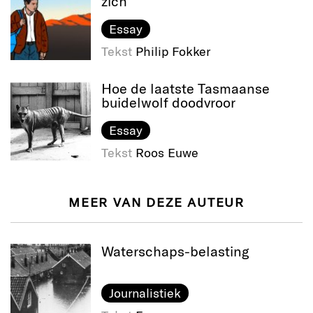
zich
Essay
Tekst
Philip Fokker
Hoe de laatste Tasmaanse
buidelwolf doodvroor
Essay
Tekst
Roos Euwe
MEER VAN DEZE AUTEUR
Waterschaps-belasting
Journalistiek