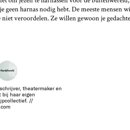
iet om jezelf te harnassen voor de buitenwereld
je geen harnas nodig hebt. De meeste mensen wil
e niet veroordelen. Ze willen gewoon je gedacht
schrijver, theatermaker en
t bij haar eigen
pcollectief. //
.com