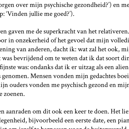
 zorgen over mijn psychische gezondheid?’) en m
: ‘Vinden jullie me goed?’).
 gaven me de superkracht van het relativeren. I
or in onzekerheid of het gevoel dat mijn volled
ening van anderen, dacht ik: wat zal het ook, 
t was bevrijdend om te weten dat ik dat soort 
rfijnste was: ondanks dat ik er uitzag als een ali
us genomen. Mensen vonden mijn gedachtes boe
jn ouders vonden me psychisch gezond en mijn
e zoenen.
en aanraden om dit ook een keer te doen. Het lief
genheid, bijvoorbeeld een eerste date, een pia