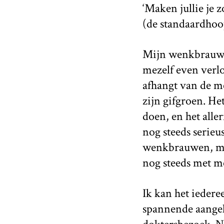
‘Maken jullie je
(de standaardhoop
Mijn wenkbrauwen
mezelf even verlo
afhangt van de m
zijn gifgroen. He
doen, en het alle
nog steeds serie
wenkbrauwen, mi
nog steeds met m
Ik kan het iedere
spannende aangele