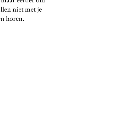
, maar eerder om
len niet met je
en horen.