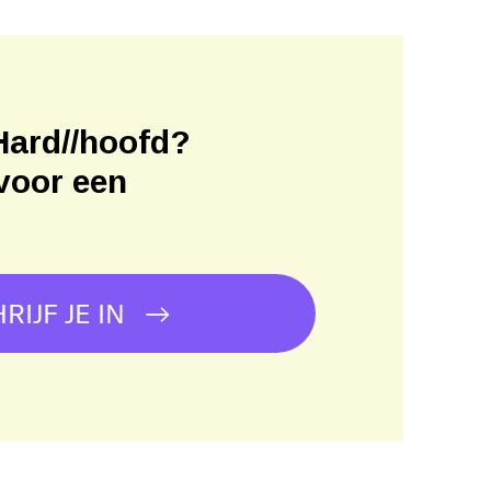
Hard//hoofd?
voor een
!
RIJF JE IN