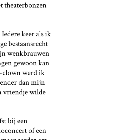
et theaterbonzen
edere keer als ik
ige bestaansrecht
mijn wenkbrauwen
dingen gewoon kan
en-clown werd ik
iender dan mijn
 vriendje wilde
st bij een
noconcert of een