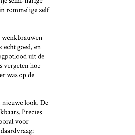
anje semi-harige
jn rommelige zelf
ene wenkbrauwen
k echt goed, en
oogpotlood uit de
s vergeten hoe
er was op de
n nieuwe look. De
kbaars. Precies
vooral voor
ndaardvraag: