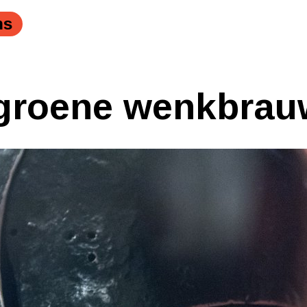
ns
groene wenkbra