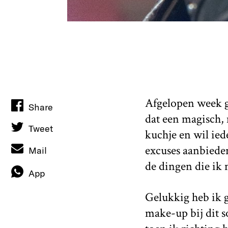
Afgelopen week gi
Share
dat een magisch, 
Tweet
kuchje en wil ied
excuses aanbieden.
Mail
de dingen die ik
App
Gelukkig heb ik g
make-up bij dit s