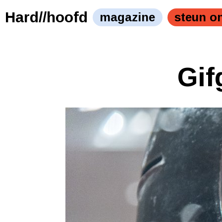
Hard//hoofd
magazine
steun o
Gif