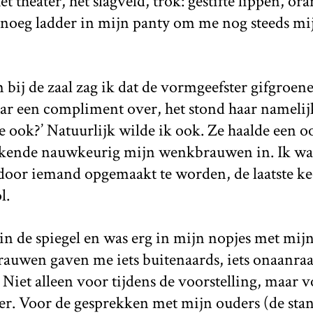
et theater, het slagveld, trok: gestifte lippen, or
enoeg ladder in mijn panty om me nog steeds mi
bij de zaal zag ik dat de vormgeefster gifgro
ar een compliment over, het stond haar namelij
 je ook?’ Natuurlijk wilde ik ook. Ze haalde een 
kende nauwkeurig mijn wenkbrauwen in. Ik wa
 door iemand opgemaakt te worden, de laatste ke
l.
in de spiegel en was erg in mijn nopjes met mij
auwen gaven me iets buitenaards, iets onaanraa
 Niet alleen voor tijdens de voorstelling, maar 
yer. Voor de gesprekken met mijn ouders (de sta