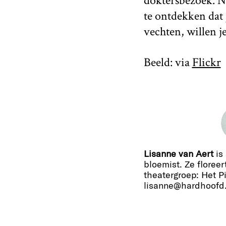
doktersbezoek. N
te ontdekken dat 
vechten, willen j
Beeld: via
Flickr
Lisanne van Aert
is 
bloemist. Ze floreer
theatergroep: Het Pij
lisanne@hardhoofd