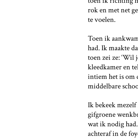
toen ik richting h
rok en met net g
te voelen.
Toen ik aankwam 
had. Ik maakte da
toen zei ze: ‘Wil
kleedkamer en te
intiem het is om
middelbare schoo
Ik bekeek mezelf 
gifgroene wenkbr
wat ik nodig had.
achteraf in de fo