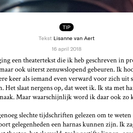
TIP
Tekst
Lisanne van Aert
16 april 2018
ng een theatertekst die ik heb geschreven in pr
maar ook uiterst zenuwslopend gebeuren. Ik hoor
ere keer als iemand even verward voor zich uit s
 Het slaat nergens op, dat weet ik. Ik sta met har
 maak. Maar waarschijnlijk word ik daar ook zo 
enoeg slechte tijdschriften gelezen om te weten 
oort gelegenheden een harnas kunnen zijn. Ik za