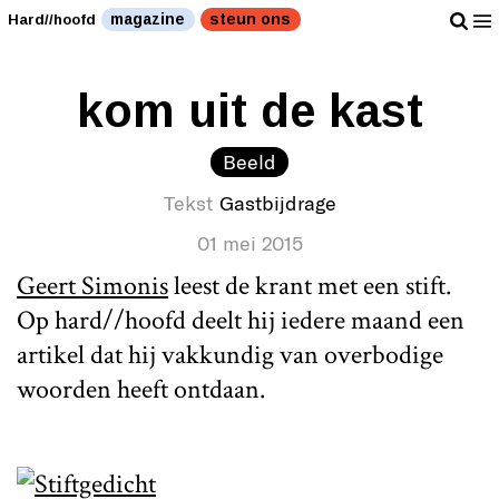
magazine
steun ons
Hard//hoofd
kom uit de kast
Beeld
Tekst
Gastbijdrage
01 mei 2015
Geert Simonis
leest de krant met een stift.
Op hard//hoofd deelt hij iedere maand een
artikel dat hij vakkundig van overbodige
woorden heeft ontdaan.