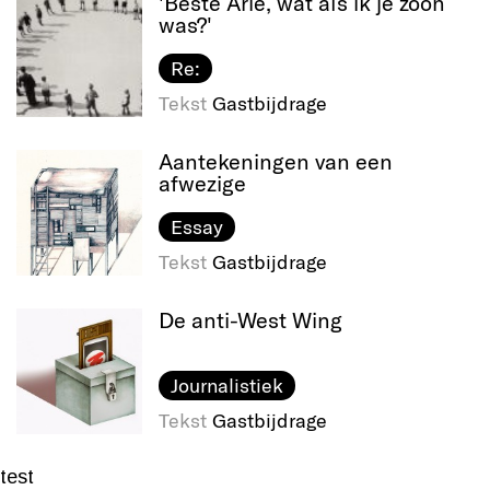
'Beste Arie, wat als ik je zoon
was?'
Re:
Tekst
Gastbijdrage
Aantekeningen van een
afwezige
Essay
Tekst
Gastbijdrage
De anti-West Wing
Journalistiek
Tekst
Gastbijdrage
test