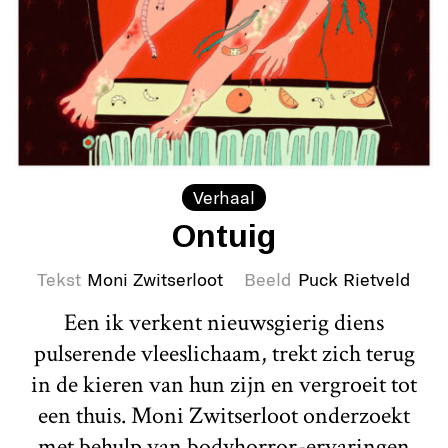
Verhaal
Ontuig
Tekst
Moni Zwitserloot
Beeld
Puck Rietveld
Een ik verkent nieuwsgierig diens
pulserende vleeslichaam, trekt zich terug
in de kieren van hun zijn en vergroeit tot
een thuis. Moni Zwitserloot onderzoekt
met behulp van bodyhorror-ervaringen