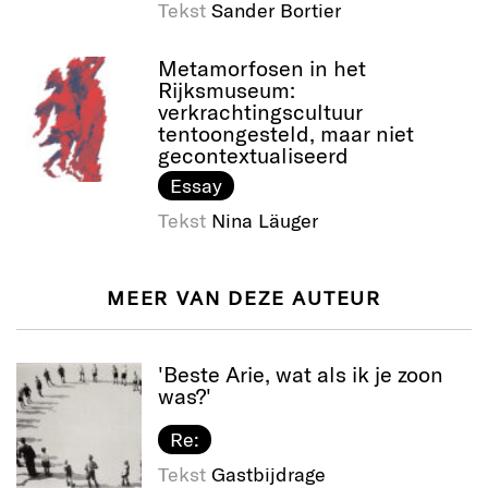
Tekst
Sander Bortier
Metamorfosen in het
Rijksmuseum:
verkrachtingscultuur
tentoongesteld, maar niet
gecontextualiseerd
Essay
Tekst
Nina Läuger
MEER VAN DEZE AUTEUR
'Beste Arie, wat als ik je zoon
was?'
Re:
Tekst
Gastbijdrage