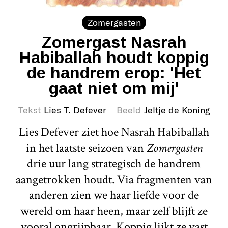
Zomergasten
Zomergast Nasrah
Habiballah houdt koppig
de handrem erop: 'Het
gaat niet om mij'
Tekst
Lies T. Defever
Beeld
Jeltje de Koning
Lies Defever ziet hoe Nasrah Habiballah
in het laatste seizoen van
Zomergasten
drie uur lang strategisch de handrem
aangetrokken houdt. Via fragmenten van
anderen zien we haar liefde voor de
wereld om haar heen, maar zelf blijft ze
vooral ongrijpbaar. Koppig lijkt ze vast