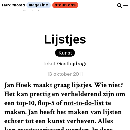
Een lijstje met toekomstige lijstjes." />
Een lijstje met
magazine
steun ons
Hard//hoofd
toekomstige lijstjes." />
Lijstjes
Kunst
Tekst
Gastbijdrage
13 oktober 2011
Jan Hoek maakt graag lijstjes. Wie niet?
Het kan prettig en verhelderend zijn om
een top-10, flop-5 of
not-to-do-list
te
maken. Jan heeft het maken van lijsten
echter tot een kunst verheven. Alles
kan gecategoriseerd worden. In deze