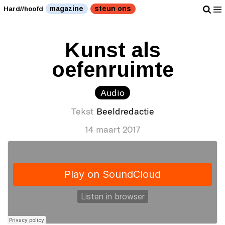
magazine
steun ons
Hard//hoofd
Kunst als
oefenruimte
Audio
Tekst
Beeldredactie
14 maart 2017