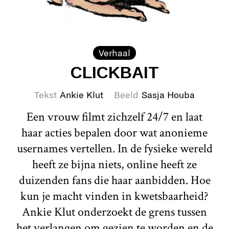
Verhaal
CLICKBAIT
Tekst
Ankie Klut
Beeld
Sasja Houba
Een vrouw filmt zichzelf 24/7 en laat
haar acties bepalen door wat anonieme
usernames vertellen. In de fysieke wereld
heeft ze bijna niets, online heeft ze
duizenden fans die haar aanbidden. Hoe
kun je macht vinden in kwetsbaarheid?
Ankie Klut onderzoekt de grens tussen
het verlangen om gezien te worden en de