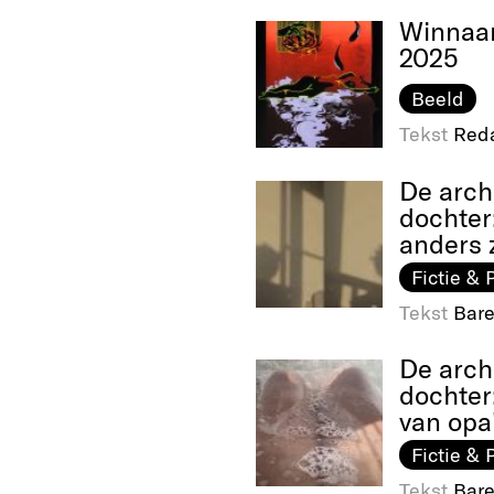
Winnaar
2025
Beeld
Tekst
Reda
De arch
dochter
anders z
Fictie & 
Tekst
Bare
De arch
dochter
van opa
Fictie & 
Tekst
Bare