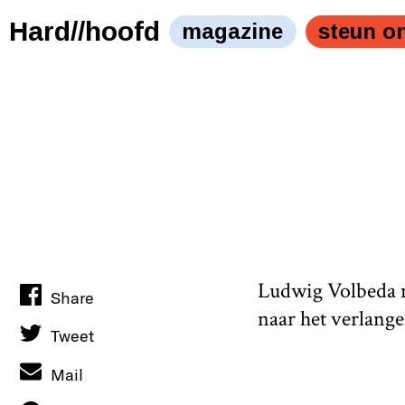
Hard//hoofd
magazine
steun o
Ludwig Volbeda n
Share
naar het verlange
Tweet
Mail