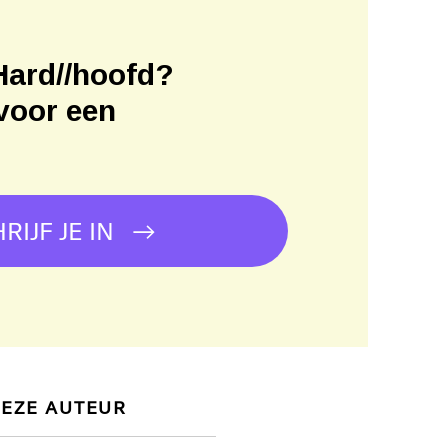
Hard//hoofd?
voor een
!
RIJF JE IN
DEZE AUTEUR