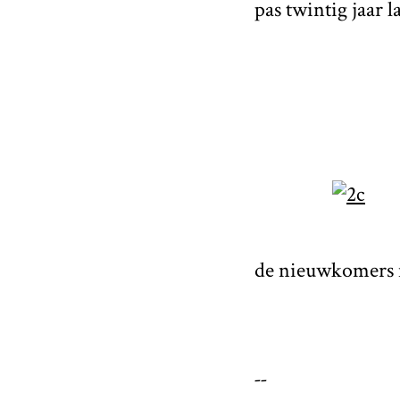
pas twintig jaar l
de nieuwkomers m
--