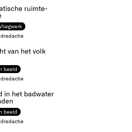
atische ruimte-
e
Vliegwerk
ldredactie
t van het volk
n beeld
ldredactie
d in het badwater
nden
n beeld
ldredactie