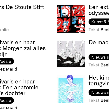
s De Stoute Stift
Een ext
odysse
Kunst & 
ctie
Tekst
Bee
ivaris en haar
De mach
: Morgen zal alles
ijn
Nieuws i
Poëzie
Tekst
Bee
ez Majid
Het kin
ivaris en haar
terugvi
: Een anatomie
's dochter
Nieuws i
Tekst
Bee
Poëzie
ez Majid