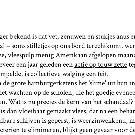
ger bekend is dat vet, zenuwen en stukjes anus e
al – soms stilletjes op ons bord terechtkomt, we
oze, vleespulp menig Amerikaan afgelopen maand
veer een jaar geleden een
actie op touw zette
te
mpelde, is collectieve walging een feit.
de grote hamburgerketens het 'slime' uit hun in
het wachten op de scholen, die het goedje evene
en. Wat is nu precies de kern van het schandaal
is dan vloeibaar gemaakt vlees, dat na een beha
bare schijven is geperst, is weerzinwekkend; m
acteriën te elimineren, blijkt geen gevaar voor d