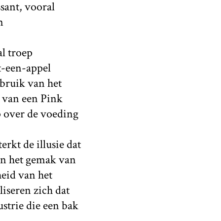
ssant, vooral
n
l troep
t-een-appel
bruik van het
s van een Pink
p over de voeding
rkt de illusie dat
in het gemak van
eid van het
iseren zich dat
strie die een bak