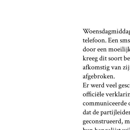
Woensdagmiddag t
telefoon. Een sms
door een moeilijk
kreeg dit soort 
afkomstig van zi
afgebroken.
Er werd veel gesc
officiële verklar
communiceerde op
dat de partijleid
geconstrueerd, me