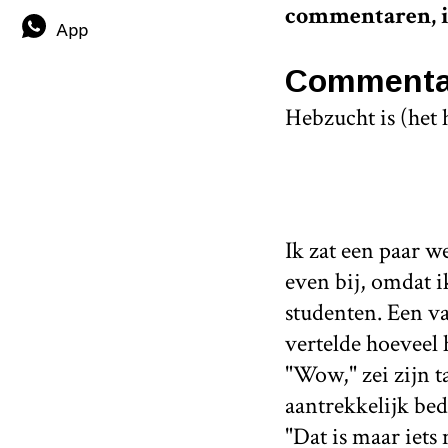
commentaren, i
App
Commenta
Hebzucht is (het 
Ik zat een paar w
even bij, omdat i
studenten. Een va
vertelde hoeveel 
"Wow," zei zijn t
aantrekkelijk be
"Dat is maar iet