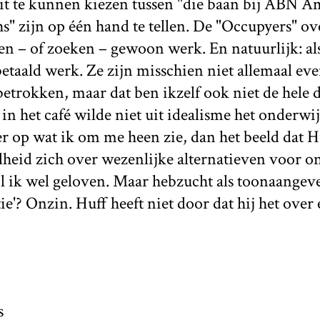
it te kunnen kiezen tussen "die baan bij ABN A
" zijn op één hand te tellen. De "Occupyers" ov
n – of zoeken – gewoon werk. En natuurlijk: als
betaald werk. Ze zijn misschien niet allemaal ev
etrokken, maar dat ben ikzelf ook niet de hele d
in het café wilde niet uit idealisme het onderwij
 op wat ik om me heen zie, dan het beeld dat Hu
dheid zich over wezenlijke alternatieven voor o
il ik wel geloven. Maar hebzucht als toonaangev
e'? Onzin. Huff heeft niet door dat hij het over e
s