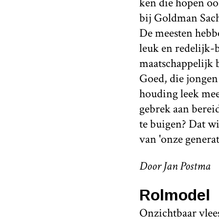
ken die hopen oo
bij Goldman Sachs
De meesten hebbe
leuk en redelijk-
maatschappelijk b
Goed, die jongen 
houding leek meer
gebrek aan berei
te buigen? Dat w
van 'onze generati
Door Jan Postma
Rolmodel
Onzichtbaar vlee