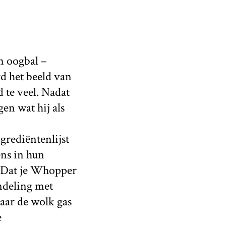
n oogbal –
rd het beeld van
 te veel. Nadat
gen wat hij als
grediëntenlijst
ens in hun
? Dat je Whopper
ndeling met
aar de wolk gas
e