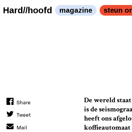
Slijm in onze hamburgers. Slijm op 't pluche in Den Haa
Hard//hoofd
magazine
steun o
De wereld staat
Share
is de seismograa
Tweet
heeft ons afgel
koffieautomaat
Mail