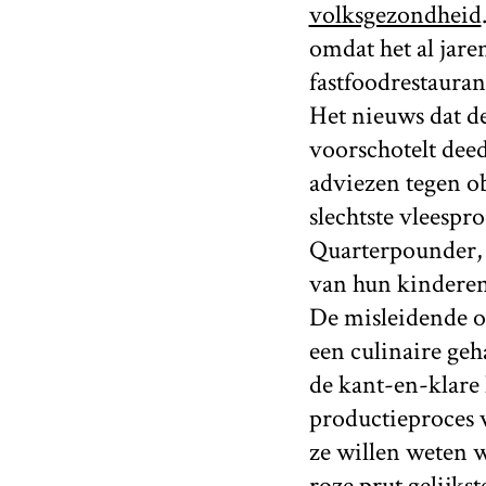
volksgezondheid
omdat het al jare
fastfoodrestauran
Het nieuws dat d
voorschotelt dee
adviezen tegen o
slechtste vleespr
Quarterpounder, 
van hun kinderen
De misleidende om
een culinaire ge
de kant-en-klare
productieproces v
ze willen weten w
roze prut gelijks