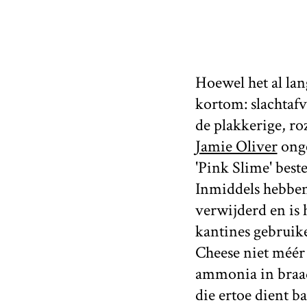
Hoewel het al lan
kortom: slachtafv
de plakkerige, r
Jamie Oliver
onge
'Pink Slime' beste
Inmiddels hebben 
verwijderd en is 
kantines gebruik
Cheese niet méér 
ammonia in braad
die ertoe dient b