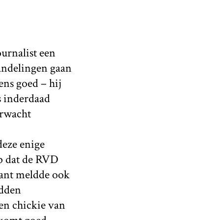
urnalist een
handelingen gaan
ens goed – hij
s inderdaad
erwacht
deze enige
op dat de RVD
rant meldde ook
adden
en chickie van