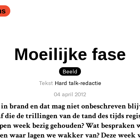
g." />
Slijm in onze hamburgers. Slijm op 't pluche in Den
ns
Moeilijke fase
Beeld
Tekst
Hard talk-redactie
04 april 2012
 in brand en dat mag niet onbeschreven bli
f die de trillingen van de tand des tijds reg
open week bezig gehouden? Wat bespraken w
 en waar lagen we wakker van? Deze week v