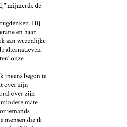
ed," mijmerde de
erugdenken. Hij
eratie en haar
rek aan wezenlijke
de alternatieven
ten' onze
ik ineens begon te
kt over zijn
oral over zijn
f mindere mate
voor iemands
De mensen die ik