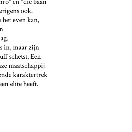
mro" en "die baan
erigens ook.
 het even kan,
en
ag.
s in, maar zijn
ff schetst. Een
nze maatschappij
ende karaktertrek
en elite heeft.