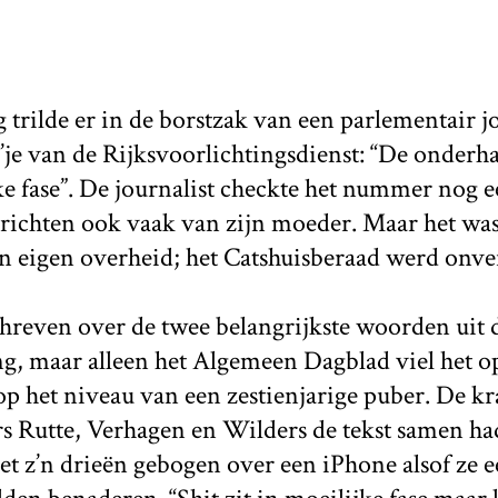
rilde er in de borstzak van een parlementair jo
’je van de Rijksvoorlichtingsdienst: “De onder
e fase”. De journalist checkte het nummer nog e
berichten ook vaak van zijn moeder. Maar het wa
jn eigen overheid; het Catshuisberaad werd onv
hreven over de twee belangrijkste woorden uit 
ing, maar alleen het Algemeen Dagblad viel het 
 het niveau van een zestienjarige puber. De k
ers Rutte, Verhagen en Wilders de tekst samen h
t z’n drieën gebogen over een iPhone alsof ze e