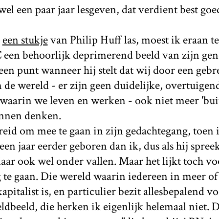
wel een paar jaar lesgeven, dat verdient best go
g
een stukje
van Philip Huff las, moest ik eraan t
 een behoorlijk deprimerend beeld van zijn gen
 een punt wanneer hij stelt dat wij door een geb
n de wereld - er zijn geen duidelijke, overtuigen
 waarin we leven en werken - ook niet meer 'bui
unnen denken.
ereid om mee te gaan in zijn gedachtegang, toen 
 een jaar eerder geboren dan ik, dus als hij spree
daar ook wel onder vallen. Maar het lijkt toch vo
 te gaan. Die wereld waarin iedereen in meer o
apitalist is, en particulier bezit allesbepalend 
eldbeeld, die herken ik eigenlijk helemaal niet. 