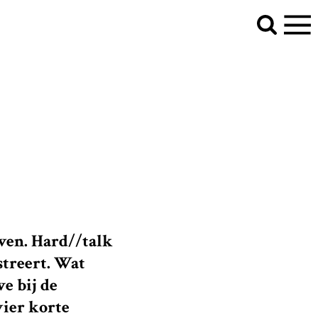
 Haag." />
jven.
Hard/
/talk
istreert. Wat
e bij de
ier korte