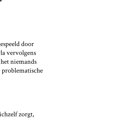
espeeld door
yla vervolgens
t het niemands
e problematische
chzelf zorgt,