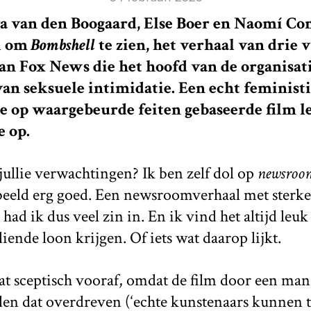
a van den Boogaard, Else Boer en Naomí C
l om
Bombshell
te zien, het verhaal van drie
n Fox News die het hoofd van de organisat
an seksuele intimidatie. Een echt feminist
de op waargebeurde feiten gebaseerde film l
e op.
ullie verwachtingen? Ik ben zelf dol op
newsroo
eeld erg goed. Een newsroomverhaal met sterke
had ik dus veel zin in. En ik vind het altijd leuk 
nde loon krijgen. Of iets wat daarop lijkt.
at sceptisch vooraf, omdat de film door een man 
en dat overdreven (‘echte kunstenaars kunnen t