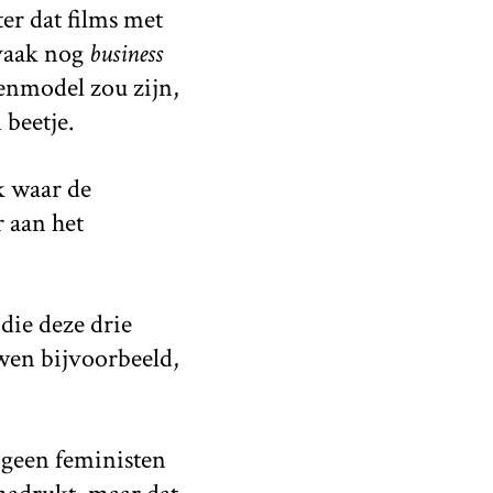
er dat films met
 vaak nog
business
ienmodel zou zijn,
beetje.
k waar de
r aan het
 die deze drie
uwen bijvoorbeeld,
 geen feministen