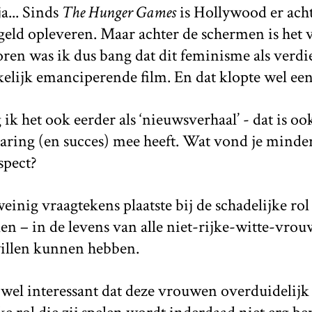
ja... Sinds
The Hunger Games
is Hollywood er acht
geld opleveren. Maar achter de schermen is het
oren was ik dus bang dat dit feminisme als verd
lijk emanciperende film. En dat klopte wel een 
k het ook eerder als ‘nieuwsverhaal’ - dat is oo
varing (en succes) mee heeft. Wat vond je minde
spect?
einig vraagtekens plaatste bij de schadelijke rol
en – in de levens van alle niet-rijke-witte-vro
willen kunnen hebben.
wel interessant dat deze vrouwen overduidelijk