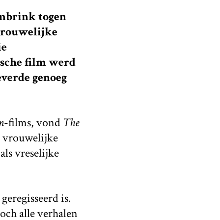
ombrink togen
 vrouwelijke
ie
ische film werd
everde genoeg
m
-films, vond
The
 vrouwelijke
als vreselijke
geregisseerd is.
och alle verhalen