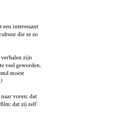
t een interessant
ultuur die ze zo
 verhalen zijn
 te veel geworden.
emd moest
n?
naar voren: dat
lm: dat zij zelf