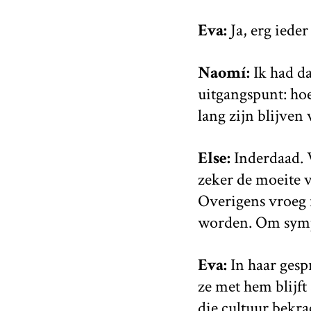
Eva:
Ja, erg ieder
Naomí:
Ik had da
uitgangspunt: hoe
lang zijn blijven
Else:
Inderdaad. V
zeker de moeite v
Overigens vroeg
worden. Om sympa
Eva:
In haar gesp
ze met hem blijft
die cultuur bekra