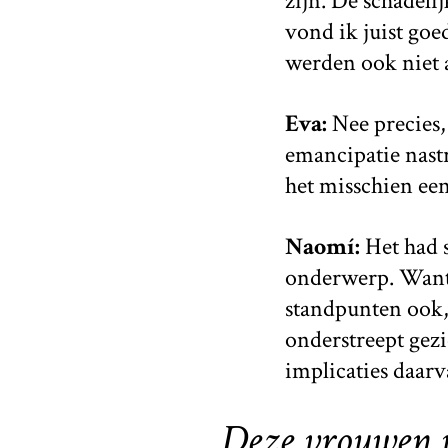
zijn. De schadeli
vond ik juist goed
werden ook niet a
Eva:
Nee precies, 
emancipatie nast
het misschien ee
Naomí:
Het had s
onderwerp. Want 
standpunten ook, 
onderstreept gezi
implicaties daar
Deze vrouwen w