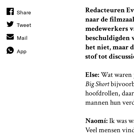
Redacteuren Ev
Share
naar de filmzaa
Tweet
medewerkers va
beschuldigden v
Mail
het niet, maar 
App
stof tot discussi
Else:
Wat waren j
Big Short
bijvoorb
hoofdrollen, daar 
mannen hun verdie
Naomí:
Ik was w
Veel mensen vind