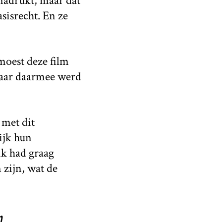
enadrukt, maar dat
asisrecht. En ze
moest deze film
maar daarmee werd
 met dit
ijk hun
ik had graag
 zijn, wat de
n