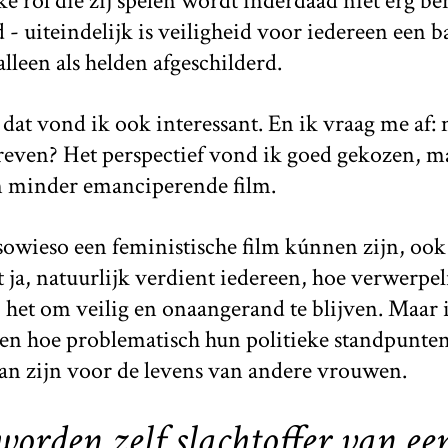
jke rol die zij spelen wordt inderdaad niet erg b
 - uiteindelijk is veiligheid voor iedereen een b
lleen als helden afgeschilderd.
dat vond ik ook interessant. En ik vraag me af: 
reven? Het perspectief vond ik goed gekozen, 
n minder emanciperende film.
owieso een feministische film kúnnen zijn, ook
ja, natuurlijk verdient iedereen, hoe verwerpel
het om veilig en onaangerand te blijven. Maar 
en hoe problematisch hun politieke standpunten
van zijn voor de levens van andere vrouwen.
orden zelf slachtoffer van ee