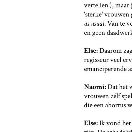
vertellen'), maar 
'sterke' vrouwen 
as usual
. Van te v
en geen daadwerke
Else:
Daarom zag i
regisseur veel er
emanciperende a
Naomí:
Dat het w
vrouwen zélf spel
die een abortus 
Else:
Ik vond het 