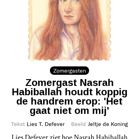
Zomergasten
Zomergast Nasrah
Habiballah houdt koppig
de handrem erop: 'Het
gaat niet om mij'
Tekst
Lies T. Defever
Beeld
Jeltje de Koning
Lies Defever ziet hoe Nasrah Habiballah