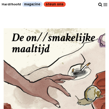
magazine
steun ons
Hard//hoofd