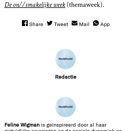
De on//smakelijke week
(themaweek).
Share
Tweet
Mail
App
Redactie
Feline Wigman
is geïnspireerd door al haar
zintuiglijke ervaringen en de sociale dynamiek en