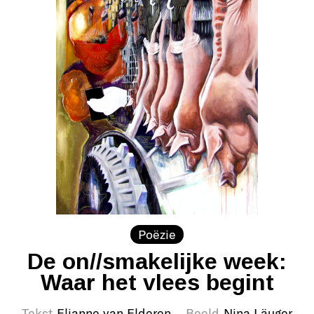
Poëzie
De on//smakelijke week:
Waar het vlees begint
Tekst
Elianne van Elderen
Beeld
Nina Läuger