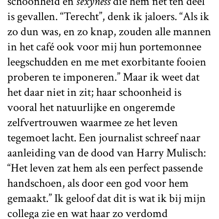
schoonheid en
sexyness
die hem net ten deel
is gevallen. “Terecht”, denk ik jaloers. “Als ik
zo dun was, en zo knap, zouden alle mannen
in het café ook voor mij hun portemonnee
leegschudden en me met exorbitante fooien
proberen te imponeren.” Maar ik weet dat
het daar niet in zit; haar schoonheid is
vooral het natuurlijke en ongeremde
zelfvertrouwen waarmee ze het leven
tegemoet lacht. Een journalist schreef naar
aanleiding van de dood van Harry Mulisch:
“Het leven zat hem als een perfect passende
handschoen, als door een god voor hem
gemaakt.” Ik geloof dat dit is wat ik bij mijn
collega zie en wat haar zo verdomd