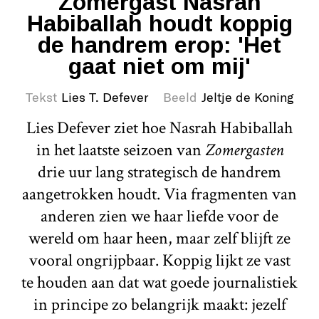
Zomergast Nasrah
Habiballah houdt koppig
de handrem erop: 'Het
gaat niet om mij'
Tekst
Lies T. Defever
Beeld
Jeltje de Koning
Lies Defever ziet hoe Nasrah Habiballah
in het laatste seizoen van
Zomergasten
drie uur lang strategisch de handrem
aangetrokken houdt. Via fragmenten van
anderen zien we haar liefde voor de
wereld om haar heen, maar zelf blijft ze
vooral ongrijpbaar. Koppig lijkt ze vast
te houden aan dat wat goede journalistiek
in principe zo belangrijk maakt: jezelf