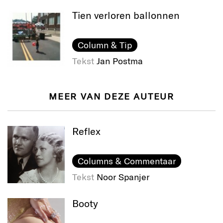
Tien verloren ballonnen
Column & Tip
Tekst
Jan Postma
MEER VAN DEZE AUTEUR
Reflex
Columns & Commentaar
Tekst
Noor Spanjer
Booty