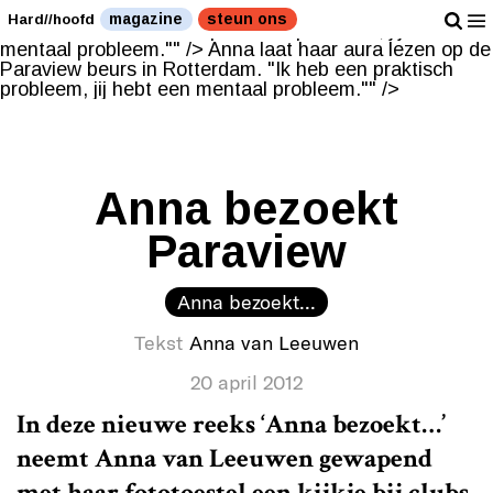
Anna laat haar aura lezen op de Paraview beurs in
magazine
steun ons
Hard//hoofd
Rotterdam. "Ik heb een praktisch probleem, jij hebt een
mentaal probleem."" />
Anna laat haar aura lezen op de
Paraview beurs in Rotterdam. "Ik heb een praktisch
probleem, jij hebt een mentaal probleem."" />
Anna bezoekt
Paraview
Anna bezoekt...
Tekst
Anna van Leeuwen
20 april 2012
In deze nieuwe reeks ‘Anna bezoekt…’
neemt Anna van Leeuwen gewapend
met haar fototoestel een kijkje bij clubs,