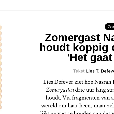
Zo
Zomergast Na
houdt koppig 
'Het gaat
Tekst
Lies T. Defev
Lies Defever ziet hoe Nasrah H
Zomergasten
drie uur lang st
houdt. Via fragmenten van a
wereld om haar heen, maar zelf
lijkt ze vast te houden aan dat