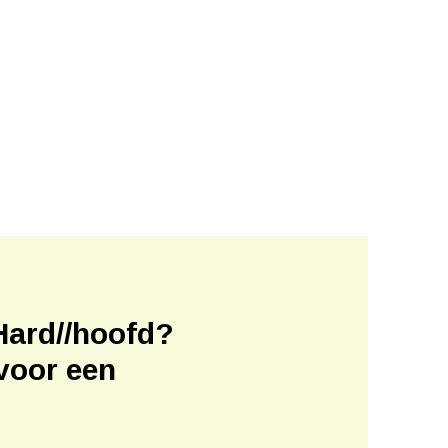
Hard//hoofd?
voor een
!