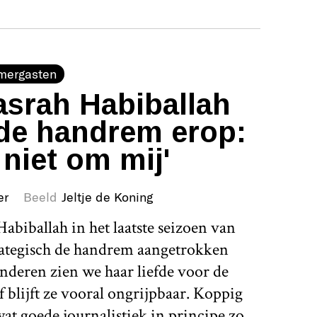
mergasten
srah Habiballah
de handrem erop:
 niet om mij'
er
Beeld
Jeltje de Koning
abiballah in het laatste seizoen van
rategisch de handrem aangetrokken
nderen zien we haar liefde voor de
 blijft ze vooral ongrijpbaar. Koppig
 wat goede journalistiek in principe zo