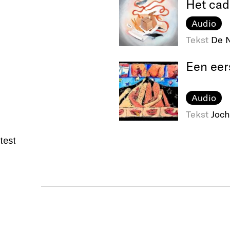
Het ca
Audio
Tekst
De N
Een eer
Audio
Tekst
Joch
test