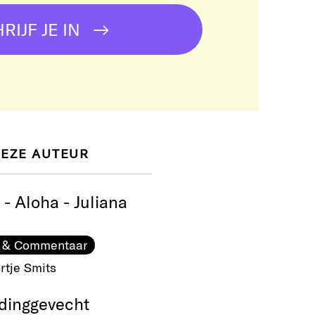
RIJF JE IN
DEZE AUTEUR
 - Aloha - Juliana
 & Commentaar
rtje Smits
ding​gevecht