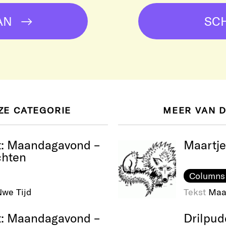
AN
SCH
ZE CATEGORIE
MEER VAN 
t: Maandagavond –
Maartje
chten
Columns
we Tijd
Tekst
Maa
t: Maandagavond –
Drilpud