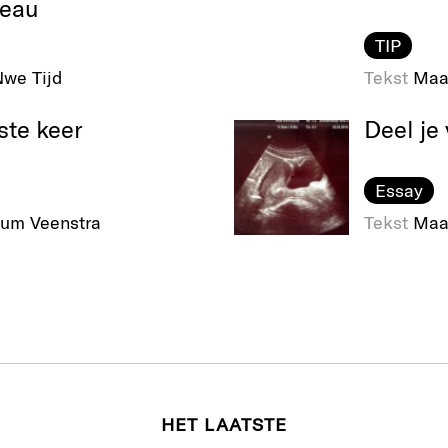
deau
TIP
we Tijd
Tekst
Maa
ste keer
Deel je 
Essay
um Veenstra
Tekst
Maa
HET LAATSTE