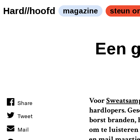
Hard//hoofd
magazine
steun o
Een g
Voor
Sweatsamp
Share
hardlopers. Gesc
Tweet
borst branden, 
om te luisteren
Mail
en mail maartje