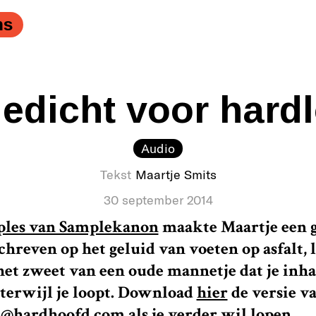
ns
edicht voor hard
Audio
Tekst
Maartje Smits
30 september 2014
les van Samplekanon
maakte Maartje een g
hreven op het geluid van voeten op asfalt, l
het zweet van een oude mannetje dat je inha
 terwijl je loopt. Download
hier
de versie v
@hardhoofd.com als je verder wil lopen.