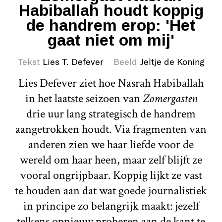
Habiballah houdt koppig
de handrem erop: 'Het
gaat niet om mij'
Tekst
Lies T. Defever
Beeld
Jeltje de Koning
Lies Defever ziet hoe Nasrah Habiballah
in het laatste seizoen van
Zomergasten
drie uur lang strategisch de handrem
aangetrokken houdt. Via fragmenten van
anderen zien we haar liefde voor de
wereld om haar heen, maar zelf blijft ze
vooral ongrijpbaar. Koppig lijkt ze vast
te houden aan dat wat goede journalistiek
in principe zo belangrijk maakt: jezelf
telkens opnieuw proberen aan de kant te