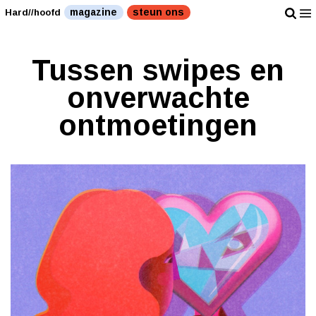
magazine
steun ons
Hard//hoofd
Tussen swipes en
onverwachte
ontmoetingen