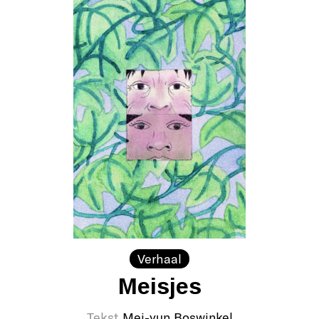
Verhaal
Meisjes
Tekst
Mei-yun Boswinkel