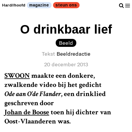
magazine
steun ons
Hard//hoofd
O drinkbaar lief
Beeld
Tekst
Beeldredactie
20 december 2013
SWOON
maakte een donkere,
zwalkende video bij het gedicht
Ode aan O'de Flander
, een drinklied
geschreven door
Johan de Boose
toen hij dichter van
Oost-Vlaanderen was.