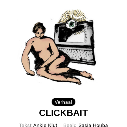
Verhaal
CLICKBAIT
Tekst
Ankie Klut
Beeld
Sasja Houba