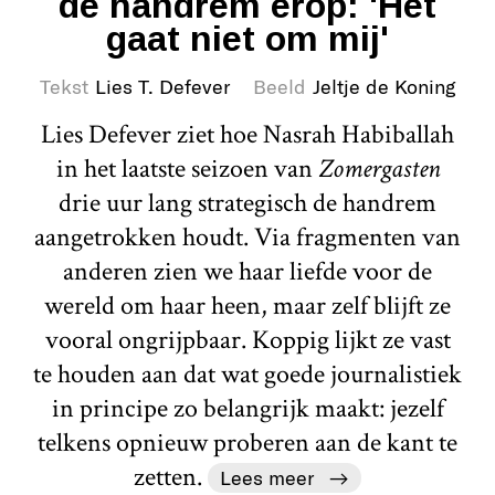
de handrem erop: 'Het
gaat niet om mij'
Tekst
Lies T. Defever
Beeld
Jeltje de Koning
Lies Defever ziet hoe Nasrah Habiballah
in het laatste seizoen van
Zomergasten
drie uur lang strategisch de handrem
aangetrokken houdt. Via fragmenten van
anderen zien we haar liefde voor de
wereld om haar heen, maar zelf blijft ze
vooral ongrijpbaar. Koppig lijkt ze vast
te houden aan dat wat goede journalistiek
in principe zo belangrijk maakt: jezelf
telkens opnieuw proberen aan de kant te
zetten.
Lees meer