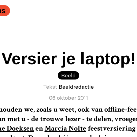
tversiering voor op je laptop!" />
Een cadeautje van ons, 
ns
Versier je laptop!
Beeld
Tekst
Beeldredactie
06 oktober 2011
houden we, zoals u weet, ook van offline-fee
an met u - de trouwe lezer - te delen, vroeg
ue Doeksen
en
Marcia Nolte
feestversiering