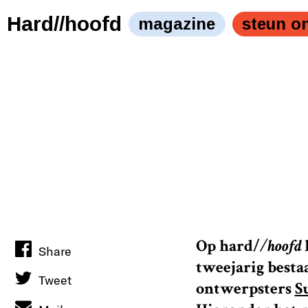
Een cadeautje van ons, omdat we jarig zijn. Vrolijke fees
laptop!" />
Hard//hoofd
magazine
steun o
Op
hard/
/hoofd
Share
tweejarig besta
Tweet
ontwerpsters
S