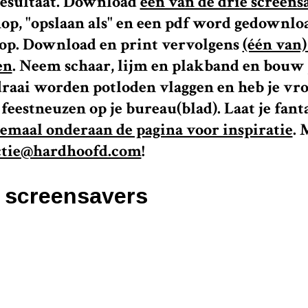
resultaat. Download
één van de drie screens
p, "opslaan als" en een pdf word gedownloa
top. Download en print vervolgens
(één van)
en
. Neem schaar, lijm en plakband en bouw j
aai worden potloden vlaggen en heb je vro
 feestneuzen op je bureau(blad). Laat je fanta
emaal onderaan de pagina voor inspiratie
. 
ctie@hardhoofd.com
!
e screensavers