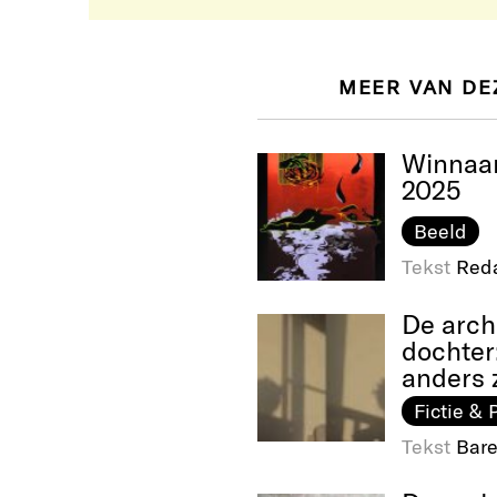
MEER VAN DE
Winnaar
2025
Beeld
Tekst
Reda
De arch
dochter
anders z
Fictie & 
Tekst
Bare