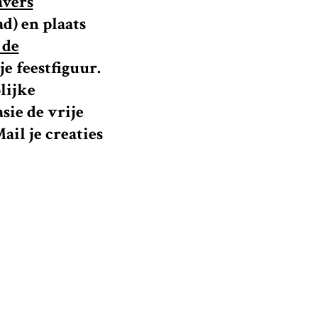
avers
d) en plaats
 de
e feestfiguur.
lijke
sie de vrije
Mail je creaties