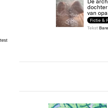
De arch
dochter
van opa
Fictie & 
Tekst
Bare
test