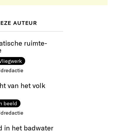
DEZE AUTEUR
atische ruimte-
e
Vliegwerk
ldredactie
t van het volk
n beeld
ldredactie
d in het badwater