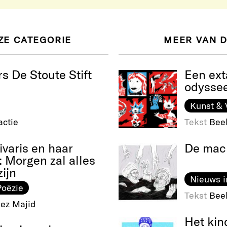
ZE CATEGORIE
MEER VAN 
s De Stoute Stift
Een ext
odysse
Kunst & 
ctie
Tekst
Bee
ivaris en haar
De mach
: Morgen zal alles
ijn
Nieuws i
Poëzie
Tekst
Bee
ez Majid
Het kin