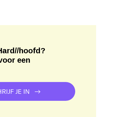
Hard//hoofd?
voor een
!
RIJF JE IN