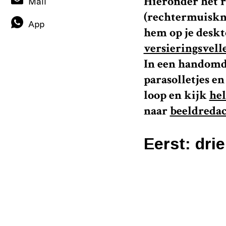
Hieronder het 
Mail
(rechtermuiskno
App
hem op je desk
versieringsvell
In een handomdr
parasolletjes en
loop en kijk
hel
naar
beeldreda
Eerst: dri