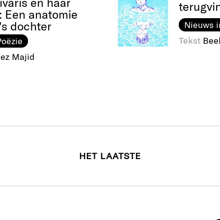
ivaris en haar
terugvi
: Een anatomie
's dochter
Nieuws i
Tekst
Bee
Poëzie
ez Majid
HET LAATSTE