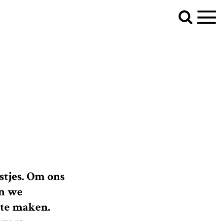
omdat we jarig zijn. Vrolijke feestversiering voor op je
stjes. Om ons
en we
 te maken.