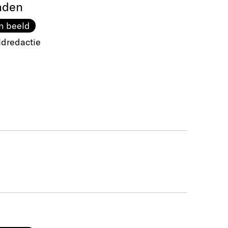
nden
n beeld
ldredactie