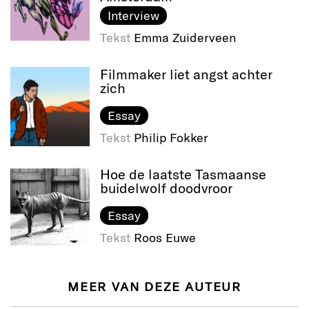
Interview
Tekst
Emma Zuiderveen
Filmmaker liet angst achter
zich
Essay
Tekst
Philip Fokker
Hoe de laatste Tasmaanse
buidelwolf doodvroor
Essay
Tekst
Roos Euwe
MEER VAN DEZE AUTEUR