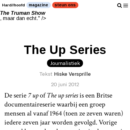
The Truman Show
magazine
steun ons
Hard//hoofd
, maar dan echt." />
The Truman Show
, maar dan echt." />
The Up Series
Journalistiek
Tekst
Hiske Versprille
20 juni 2012
De serie
7 up
of
The up series
is een Britse
documentaireserie waarbij een groep
mensen al vanaf 1964 (toen ze zeven waren)
iedere zeven jaar worden gevolgd. Vorige