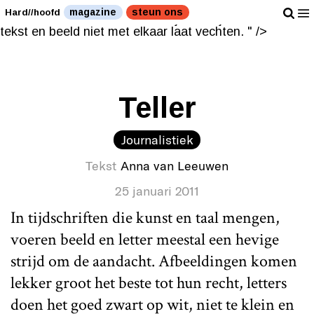
Eindelijk een tijdschrift dat tekst en beeld niet met
magazine
steun ons
Hard//hoofd
elkaar laat vechten. " />
Eindelijk een tijdschrift dat
tekst en beeld niet met elkaar laat vechten. " />
Teller
Journalistiek
Tekst
Anna van Leeuwen
25 januari 2011
In tijdschriften die kunst en taal mengen,
voeren beeld en letter meestal een hevige
strijd om de aandacht. Afbeeldingen komen
lekker groot het beste tot hun recht, letters
doen het goed zwart op wit, niet te klein en