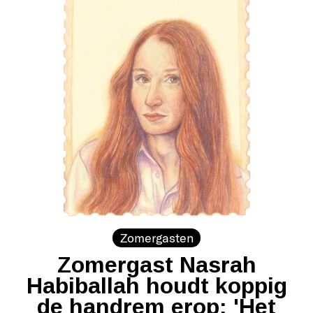
Zomergasten
Zomergast Nasrah
Habiballah houdt koppig
de handrem erop: 'Het