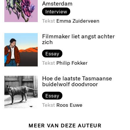
Amsterdam
Interview
Tekst
Emma Zuiderveen
Filmmaker liet angst achter
zich
Essay
Tekst
Philip Fokker
Hoe de laatste Tasmaanse
buidelwolf doodvroor
Essay
Tekst
Roos Euwe
MEER VAN DEZE AUTEUR