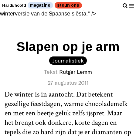
Het ideale dutje - de Nederlandse winterversie van de
magazine
steun ons
Hard//hoofd
Spaanse siësta." />
Het ideale dutje - de Nederlandse
winterversie van de Spaanse siësta." />
Slapen op je arm
Journalistiek
Tekst
Rutger Lemm
27 augustus 2011
De winter is in aantocht. Dat betekent
gezellige feestdagen, warme chocolademelk
en met een beetje geluk zelfs ijspret. Maar
het brengt ook donkere, korte dagen en
tepels die zo hard zijn dat je er diamanten op