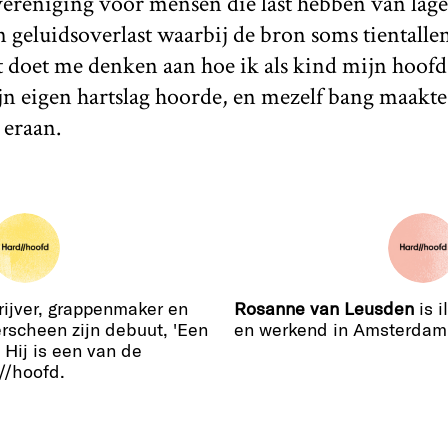
vereniging voor mensen die last hebben van lag
 geluidsoverlast waarbij de bron soms tientalle
t doet me denken aan hoe ik als kind mijn hoof
jn eigen hartslag hoorde, en mezelf bang maakte
eraan.
rijver, grappenmaker en
Rosanne van Leusden
is i
erscheen zijn debuut, 'Een
en werkend in Amsterdam
 Hij is een van de
//hoofd.