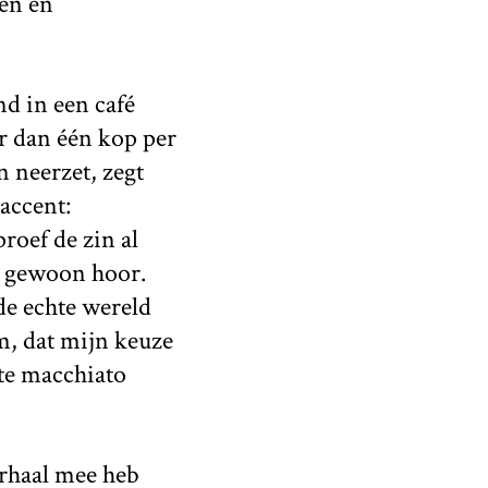
ten en
nd in een café
er dan één kop per
 neerzet, zegt
 accent:
proef de zin al
je gewoon hoor.
de echte wereld
em, dat mijn keuze
tte macchiato
erhaal mee heb