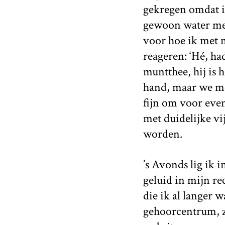
gekregen omdat i
gewoon water m
voor hoe ik met 
reageren: ‘Hé, ha
muntthee, hij is h
hand, maar we moe
fijn om voor even
met duidelijke vi
worden.
’s Avonds lig ik 
geluid in mijn re
die ik al langer 
gehoorcentrum, zo