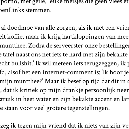
porno, met geile, leuke meisjes die geen vlees e
oenLinks stemmen.
 al doodmoe van alle zorgen, als ik met een vrie
telt koffie, maar ik krijg hartkloppingen van me
muntthee. Zodra de serveerster onze bestellingen
tafel naast ons net iets te hard met zijn bekakte
cht bullshit.’ Ik wil meteen iets terugzeggen, ik 
d, alsof het een internet-comment is: ‘Ik hoor 
mijn muntthee?’ Maar ik besef op tijd dat dit in 
t, dat ik kritiek op mijn drankje persoonlijk ne
truik in heet water en zijn bekakte accent en la
staan voor veel grotere tegenstellingen.
 zeg ik tegen mijn vriend dat ik niets van zijn v