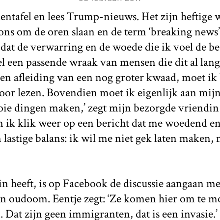
kentafel en lees Trump-nieuws. Het zijn heftige
ons om de oren slaan en de term ‘breaking news’
 dat de verwarring en de woede die ik voel de be
l een passende wraak van mensen die dit al lang
een afleiding van een nog groter kwaad, moet ik 
door lezen. Bovendien moet ik eigenlijk aan mij
oie dingen maken,’ zegt mijn bezorgde vriendin
en ik klik weer op een bericht dat me woedend e
 lastige balans: ik wil me niet gek laten maken,
n heeft, is op Facebook de discussie aangaan m
n oudoom. Eentje zegt: ‘Ze komen hier om te m
 Dat zijn geen immigranten, dat is een invasie.’ 