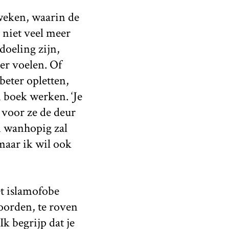
 weken, waarin de
 niet veel meer
doeling zijn,
er voelen. Of
beter opletten,
n boek werken. ‘Je
 voor ze de deur
n wanhopig zal
 maar ik wil ook
et islamofobe
oorden, te roven
Ik begrijp dat je