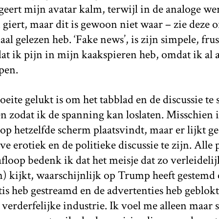
geert mijn avatar kalm, terwijl in de analoge we
giert, maar dit is gewoon niet waar – zie deze 
al gelezen heb. ‘Fake news’, is zijn simpele, frus
t ik pijn in mijn kaakspieren heb, omdat ik al 
pen.
ite gelukt is om het tabblad en de discussie te s
 zodat ik de spanning kan loslaten. Misschien 
 op hetzelfde scherm plaatsvindt, maar er lijkt g
ve erotiek en de politieke discussie te zijn. Alle 
loop bedenk ik dat het meisje dat zo verleideli
) kijkt, waarschijnlijk op Trump heeft gestemd e
tis heb gestreamd en de advertenties heb geblok
verderfelijke industrie. Ik voel me alleen maar s