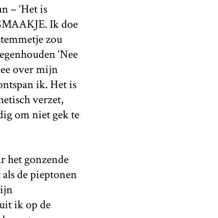
 – ‘Het is
SMAAKJE. Ik doe
stemmetje zou
 tegenhouden ‘Nee
thee over mijn
ntspan ik. Het is
hetisch verzet,
dig om niet gek te
aar het gonzende
t als de pieptonen
ijn
uit ik op de