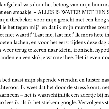
k afgeleid was door het betoog van mijn buurman
et een smaakje’ – ALLES IS WATER MET EEN 
mijn theebeker voor mijn gezicht met een hoog 
d je het tegen mij?’ en dat ik mijn muntthee zou
et niet waard!’ ‘Laat me, laat me!’ Ik mors hete 
ten lachen, en voor het eerst tijdens deze dag o
 weer terug te keren naar klein, ironisch, hypot
janden en een slokje warme thee. Het is even no
in bed naast mijn slapende vriendin en luister n
chteroor. Ik weet dat het door de stress komt, ne
waarneem – het is waarschijnlijk een adertje bij m
 lees ik als ik het stiekem google. Vervolgens st