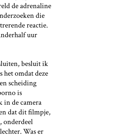
reld de adrenaline
onderzoeken die
trerende reactie.
anderhalf uur
luiten, besluit ik
is het omdat deze
een scheiding
porno is
jk in de camera
n dat dit filmpje,
t, onderdeel
lechter. Was er