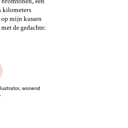
e bromtonen, een
n kilometers
d op mijn kussen
 met de gedachte:
llustrator, wonend
.