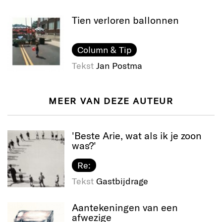
Tien verloren ballonnen
Column & Tip
Tekst
Jan Postma
MEER VAN DEZE AUTEUR
'Beste Arie, wat als ik je zoon
was?'
Re:
Tekst
Gastbijdrage
Aantekeningen van een
afwezige