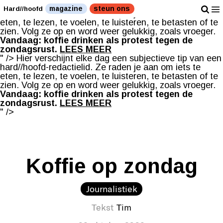
Hier verschijnt elke dag een subjectieve tip van een
magazine
steun ons
Hard//hoofd
hard//hoofd-redactielid. Ze raden je aan om iets te
eten, te lezen, te voelen, te luisteren, te betasten of te
zien. Volg ze op en word weer gelukkig, zoals vroeger.
Vandaag: koffie drinken als protest tegen de
zondagsrust.
LEES MEER
" />
Hier verschijnt elke dag een subjectieve tip van een
hard//hoofd-redactielid. Ze raden je aan om iets te
eten, te lezen, te voelen, te luisteren, te betasten of te
zien. Volg ze op en word weer gelukkig, zoals vroeger.
Vandaag: koffie drinken als protest tegen de
zondagsrust.
LEES MEER
" />
Koffie op zondag
Journalistiek
Tekst
Tim