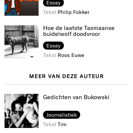
Essay
Tekst
Philip Fokker
Hoe de laatste Tasmaanse
buidelwolf doodvroor
Essay
Tekst
Roos Euwe
MEER VAN DEZE AUTEUR
Gedichten van Bukowski
Journalistiek
Tekst
Tim