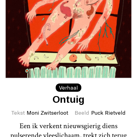
Verhaal
Ontuig
Tekst
Moni Zwitserloot
Beeld
Puck Rietveld
Een ik verkent nieuwsgierig diens
pulserende vleeslichaam, trekt zich terug