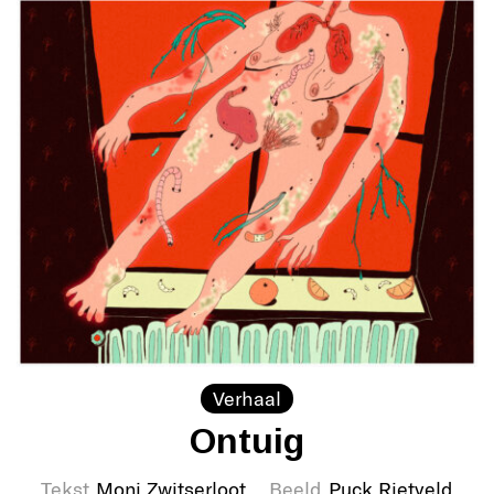
Verhaal
Ontuig
Tekst
Moni Zwitserloot
Beeld
Puck Rietveld