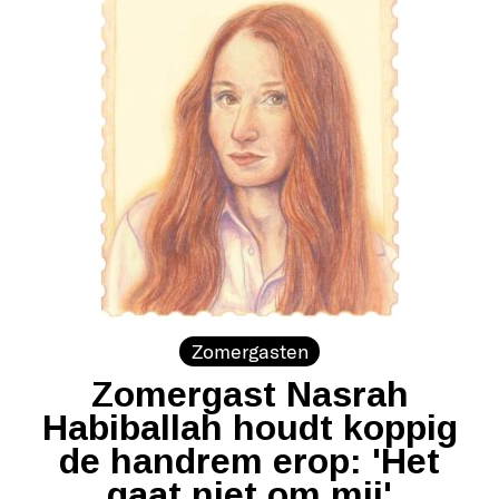
Zomergasten
Zomergast Nasrah
Habiballah houdt koppig
de handrem erop: 'Het
gaat niet om mij'