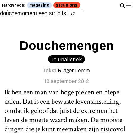
Als het vinden van het perfecte douchemoment een
magazine
steun ons
Hard//hoofd
strijd is." />
Als het vinden van het perfecte
douchemoment een strijd is." />
Douchemengen
Journalistiek
Tekst
Rutger Lemm
19 september 2012
Ik ben een man van hoge pieken en diepe
dalen. Dat is een bewuste levensinstelling,
omdat ik geloof dat juist de extremen het
leven de moeite waard maken. De mooiste
dingen die je kunt meemaken zijn risicovol